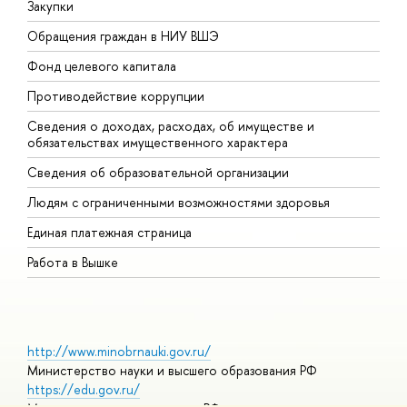
Закупки
П
Обращения граждан в НИУ ВШЭ
А
Фонд целевого капитала
Д
Противодействие коррупции
Ц
Сведения о доходах, расходах, об имуществе и
Б
обязательствах имущественного характера
О
Сведения об образовательной организации
О
Людям с ограниченными возможностями здоровья
Единая платежная страница
Работа в Вышке
http://www.minobrnauki.gov.ru/
Министерство науки и высшего образования РФ
https://edu.gov.ru/