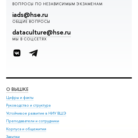
ВОПРОСЫ ПО НЕЗАВИСИМЫМ ЭКЗАМЕНАМ
iads@hse.ru
ОБЩИЕ ВОПРОСЫ
dataculture@hse.ru
МЫ В СОЦСЕТЯХ
О ВЫШКЕ
ОБ
Цифры и факты
Ли
Руководство и структура
Дов
Устойчивое развитие в НИУ ВШЭ
Ол
Преподаватели и сотрудники
При
Корпуса и общежития
Вы
Закупки
При