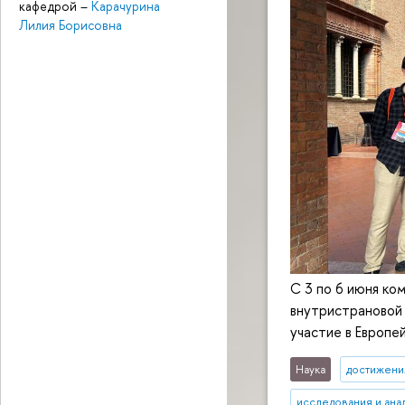
кафедрой
–
Карачурина
Лилия Борисовна
С 3 по 6 июня ко
внутристрановой 
участие в Европе
Наука
достижени
исследования и ана