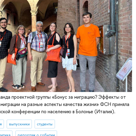
манда проектной группы «Бонус за миграцию? Эффекты от
миграции на разные аспекты качества жизни» ФСН приняла
йской конференции по населению в Болонье (Италия).
я
выпускники
студенты
литика
репортаж о событии