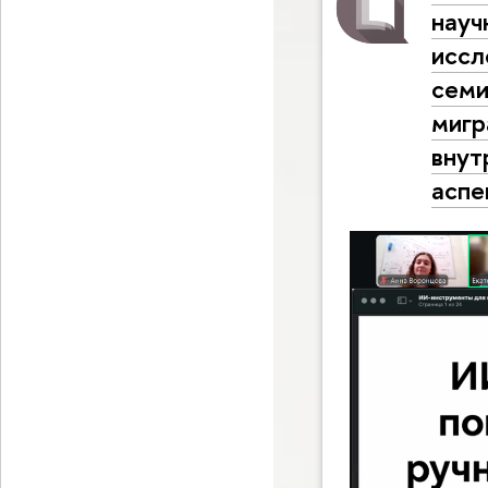
науч
иссл
семи
мигр
внут
аспе