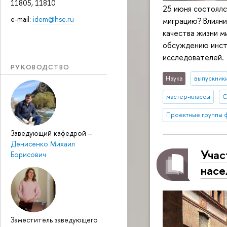
11805, 11810
25 июня состоялс
e-mail:
idem@hse.ru
миграцию? Влияни
качества жизни м
обсуждению инст
исследователей.
РУКОВОДСТВО
Наука
выпускник
мастер-классы
С
Проектные группы ф
Заведующий кафедрой
–
Денисенко Михаил
Учас
Борисович
нас
Заместитель заведующего