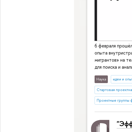
6 февраля прошёл
опыта внутристра
мигрантов» на те
для поиска и ана
Наука
идеи и опы
Стартовая проектная
Проектные группы ф
"Эфф