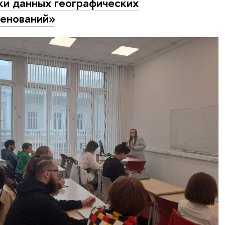
ки данных географических
енований»