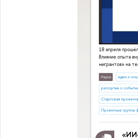
18 апреля прошёл
Влияние опыта вн
мигрантов» на те
Наука
идеи и опы
репортаж о событи
Стартовая проектная
Проектные группы ф
«ИИ‑