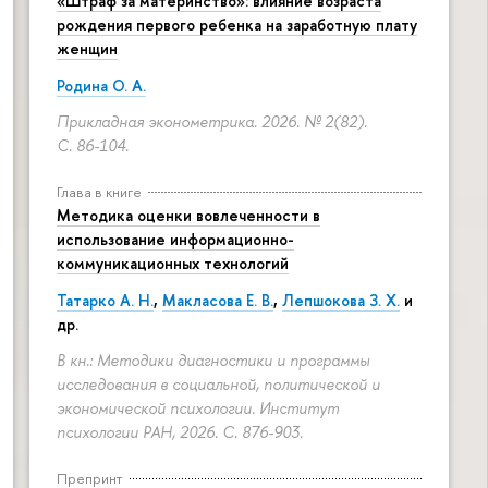
«Штраф за материнство»: влияние возраста
рождения первого ребенка на заработную плату
женщин
Родина О. А.
Прикладная эконометрика. 2026. № 2(82).
С. 86-104.
Глава в книге
Методика оценки вовлеченности в
использование информационно-
коммуникационных технологий
Татарко А. Н.
,
Макласова Е. В.
,
Лепшокова З. Х.
и
др.
В кн.: Методики диагностики и программы
исследования в социальной, политической и
экономической психологии. Институт
психологии РАН, 2026.
С. 876-903.
Препринт