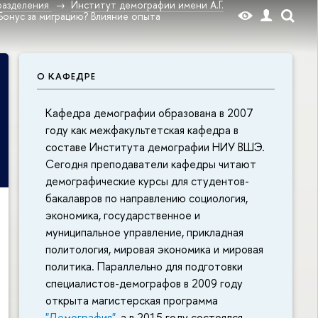
разделения
Институт демографии имени А.Г.
Бонус за миграцию? Влияние опыта
О КАФЕДРЕ
Кафедра демографии образована в 2007
году как межфакультетская кафедра в
составе Института демографии НИУ ВШЭ.
Сегодня преподаватели кафедры читают
демографические курсы для студентов-
бакалавров по направлению социология,
экономика, государственное и
муниципальное управление, прикладная
политология, мировая экономика и мировая
политика. Параллельно для подготовки
специалистов-демографов в 2009 году
открыта магистерская программа
"Демография"
, а в 2015 году состоялся