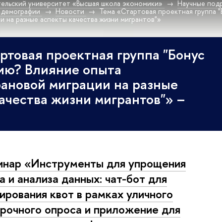
ельский университет «Высшая школа экономики»
Научные под
 демографии
Новости
Тема «Стартовая проектная группа "
и на разные аспекты качества жизни мигрантов"»
ртовая проектная группа "Бонус
ию? Влияние опыта
ановой миграции на разные
ачества жизни мигрантов"» –
нар «Инструменты для упрощения
а и анализа данных: чат-бот для
ирования квот в рамках уличного
рочного опроса и приложение для