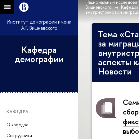
Национальный исследоват
Вишневского
Кафедра
внутристрановой миграци
Институт демографии имени
А.Г. Вишневского
Тема «Ста
за миграц
Кафедра
внутристр
демографии
аспекты к
Новости
Семи
сбор
КАФЕДРА
фикс
О кафедре
выбо
Сотрудники