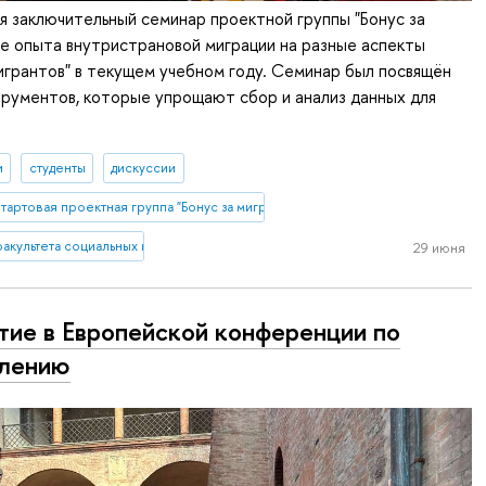
я заключительный семинар проектной группы "Бонус за
е опыта внутристрановой миграции на разные аспекты
игрантов" в текущем учебном году. Семинар был посвящён
рументов, которые упрощают сбор и анализ данных для
и
студенты
дискуссии
тартовая проектная группа "Бонус за миграцию? Влияние опыта внутристран
акультета социальных наук
29 июня
тие в Европейской конференции по
елению