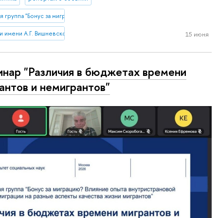
 группа "Бонус за миграцию? Влияние опыта внутристрановой миграции на р
и имени А.Г. Вишневского
15 июня
нар "Различия в бюджетах времени
антов и немигрантов"