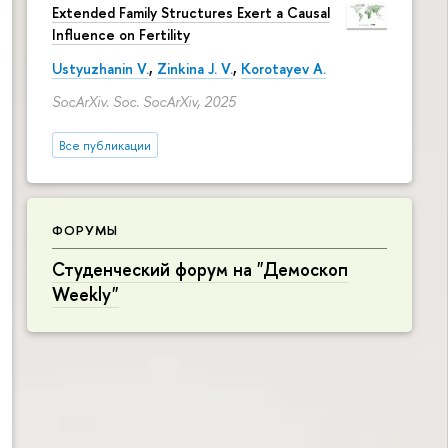
Extended Family Structures Exert a Causal
азные аспекты качества жизни мигрантов"
Influence on Fertility
Ustyuzhanin V.
,
Zinkina J. V.
,
Korotayev A.
SocArXiv. Soc. SocArXiv, 2025
Все публикации
ФОРУМЫ
Студенческий форум на "Демоскоп
Weekly"