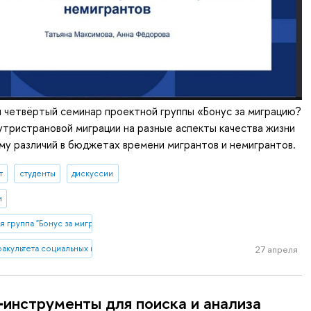
 четвёртый семинар проектной группы «Бонус за миграцию?
утристрановой миграции на разные аспекты качества жизни
му различий в бюджетах времени мигрантов и немигрантов.
т
студенты
дискуссии
и
 группа "Бонус за миграцию? Влияние опыта внутристрановой миграции на р
акультета социальных наук
27 апреля
инструменты для поиска и анализа