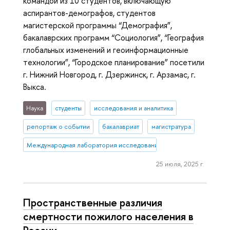
командой из 10 студентов, включающую
аспирантов-демографов, студентов
магистерской программы “Демография”,
бакалаврских программ “Социология”, “География
глобальных изменений и геоинформационные
технологии”, “Городское планирование” посетили
г. Нижний Новгород, г. Дзержинск, г. Арзамас, г.
Выкса.
Наука
студенты
исследования и аналитика
репортаж о событии
бакалавриат
магистратура
Международная лаборатория исследований населения и здоровь
25 июля, 2025 г.
Пространственные различия
смертности пожилого населения в
России