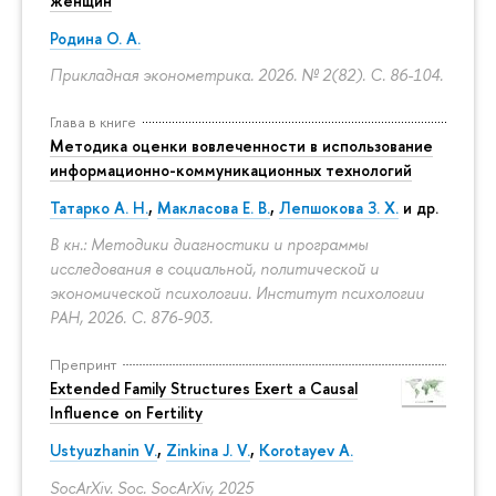
женщин
Родина О. А.
Прикладная эконометрика. 2026. № 2(82).
С. 86-104.
Глава в книге
Методика оценки вовлеченности в использование
информационно-коммуникационных технологий
Татарко А. Н.
,
Макласова Е. В.
,
Лепшокова З. Х.
и др.
В кн.: Методики диагностики и программы
исследования в социальной, политической и
экономической психологии. Институт психологии
РАН, 2026.
С. 876-903.
Препринт
Extended Family Structures Exert a Causal
Influence on Fertility
Ustyuzhanin V.
,
Zinkina J. V.
,
Korotayev A.
SocArXiv. Soc. SocArXiv, 2025