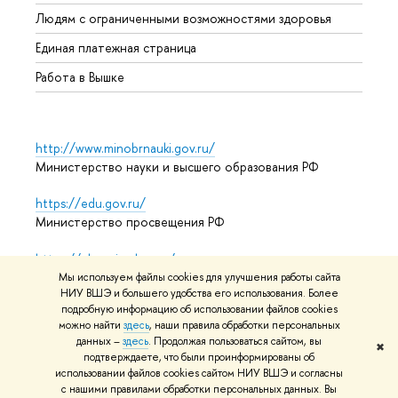
Обрат
Людям с ограниченными возможностями здоровья
Единая платежная страница
Работа в Вышке
http://www.minobrnauki.gov.ru/
Министерство науки и высшего образования РФ
https://edu.gov.ru/
Министерство просвещения РФ
https://elearning.hse.ru/mooc
Массовые открытые онлайн-курсы
Мы используем файлы cookies для улучшения работы сайта
НИУ ВШЭ и большего удобства его использования. Более
подробную информацию об использовании файлов cookies
можно найти
здесь
, наши правила обработки персональных
© НИУ ВШЭ 1993–2026
Адреса и контакты
Условия
данных –
здесь
. Продолжая пользоваться сайтом, вы
✖
подтверждаете, что были проинформированы об
использования материалов
Политика конфиденциальности
использовании файлов cookies сайтом НИУ ВШЭ и согласны
Карта сайта
с нашими правилами обработки персональных данных. Вы