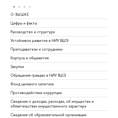
О ВЫШКЕ
ОБР
Цифры и факты
Лице
Руководство и структура
Довуз
Устойчивое развитие в НИУ ВШЭ
Олим
Преподаватели и сотрудники
Прием
Корпуса и общежития
Вышк
Закупки
Прием
Обращения граждан в НИУ ВШЭ
Аспир
Фонд целевого капитала
Допол
Противодействие коррупции
Центр
Сведения о доходах, расходах, об имуществе и
Бизне
обязательствах имущественного характера
Образ
Сведения об образовательной организации