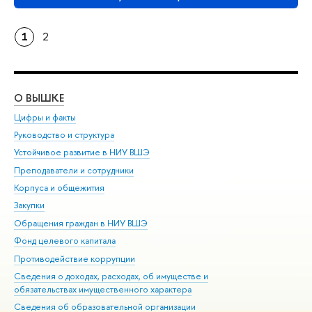
1
2
О ВЫШКЕ
ОБ
Цифры и факты
Ли
Руководство и структура
Дов
Устойчивое развитие в НИУ ВШЭ
Ол
Преподаватели и сотрудники
При
Корпуса и общежития
Вы
Закупки
При
Обращения граждан в НИУ ВШЭ
Ас
Фонд целевого капитала
До
Противодействие коррупции
Цен
Сведения о доходах, расходах, об имуществе и
Би
обязательствах имущественного характера
Об
Сведения об образовательной организации
Обр