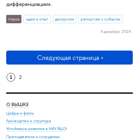
дифференциации».
Наука
идеи и опыт
дискуссии
репортаж о событии
6 декабря 2024
Следующая страница
1
2
О ВЫШКЕ
ОБ
Цифры и факты
Ли
Руководство и структура
Дов
Устойчивое развитие в НИУ ВШЭ
Ол
Преподаватели и сотрудники
При