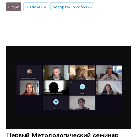
Наука
мы помним
репортаж о событии
Первый Методологический семинар