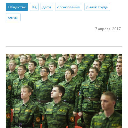
Общество
IQ
дети
образование
рынок труда
семья
7 апреля 2017