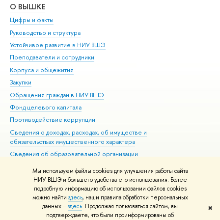
О ВЫШКЕ
ОБ
Цифры и факты
Ли
Руководство и структура
Дов
Устойчивое развитие в НИУ ВШЭ
Ол
Преподаватели и сотрудники
При
Корпуса и общежития
Вы
Закупки
При
Обращения граждан в НИУ ВШЭ
Ас
Фонд целевого капитала
До
Противодействие коррупции
Цен
Сведения о доходах, расходах, об имуществе и
Би
обязательствах имущественного характера
Об
Сведения об образовательной организации
Обр
Людям с ограниченными возможностями здоровья
Мы используем файлы cookies для улучшения работы сайта
Единая платежная страница
НИУ ВШЭ и большего удобства его использования. Более
подробную информацию об использовании файлов cookies
Работа в Вышке
можно найти
здесь
, наши правила обработки персональных
данных –
здесь
. Продолжая пользоваться сайтом, вы
✖
Редактору
подтверждаете, что были проинформированы об