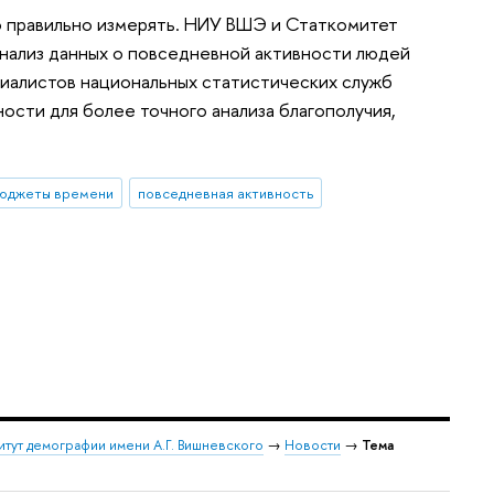
о правильно измерять. НИУ ВШЭ и Статкомитет
анализ данных о повседневной активности людей
циалистов национальных статистических служб
сти для более точного анализа благополучия,
юджеты времени
повседневная активность
итут демографии имени А.Г. Вишневского
→
Новости
→
Тема