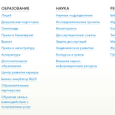
ОБРАЗОВАНИЕ
НАУКА
Р
Лицей
Научные подразделения
Би
Довузовская подготовка
Исследовательские проекты
Из
Олимпиады
Мониторинги
Кн
Прием в бакалавриат
Диссертационные советы
Ти
Вышка+
Защиты диссертаций
Ме
Прием в магистратуру
Академическое развитие
Жу
Аспирантура
Конкурсы и гранты
Пу
Дополнительное
Внешние научно-
образование
информационные ресурсы
Центр развития карьеры
Бизнес-инкубатор ВШЭ
Образовательные
партнерства
Обратная связь и
взаимодействие с
получателями услуг