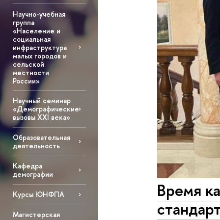
Научно-учебная
группа
«Население и
социальная
инфраструктура
малых городов и
сельской
местности
России»
Научный семинар
«Демографические
вызовы XXI века»
Образовательная
деятельность
Кафедра
демографии
Время к
Курсы ЮНФПА
стандарт
Магистерская