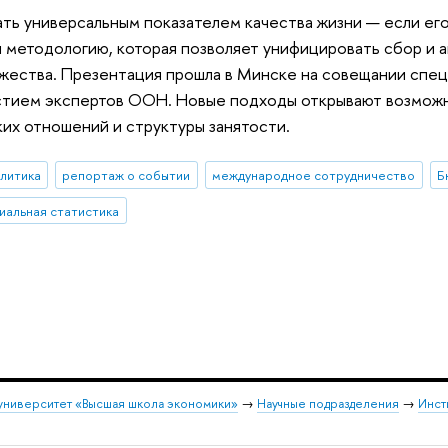
ть универсальным показателем качества жизни — если ег
 методологию, которая позволяет унифицировать сбор и 
жества. Презентация прошла в Минске на совещании спе
стием экспертов ООН. Новые подходы открывают возможно
х отношений и структуры занятости.
алитика
репортаж о событии
международное сотрудничество
Б
иальная статистика
университет «Высшая школа экономики»
→
Научные подразделения
→
Инст