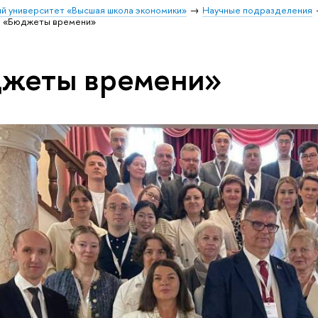
й университет «Высшая школа экономики»
Научные подразделения
а «Бюджеты времени»
джеты времени»