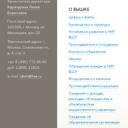
Заместитель директора
Карачурина Лилия
О ВЫШКЕ
Борисовна
Цифры и факты
Почтовый адрес:
Руководство и структура
101000, г. Москва, ул.
Устойчивое развитие в НИУ
Мясницкая, дом 20
ВШЭ
Фактический адрес: г.
Преподаватели и сотрудники
Москва, Славянская пл.,
Корпуса и общежития
д. 4, стр. 2
Закупки
тел: 8 (495) 772-95-90
Обращения граждан в НИУ
доб. 11805, 11810
ВШЭ
e-mail:
idem@hse.ru
Фонд целевого капитала
Противодействие коррупции
Сведения о доходах,
расходах, об имуществе и
обязательствах
имущественного характера
Сведения об
образовательной организации