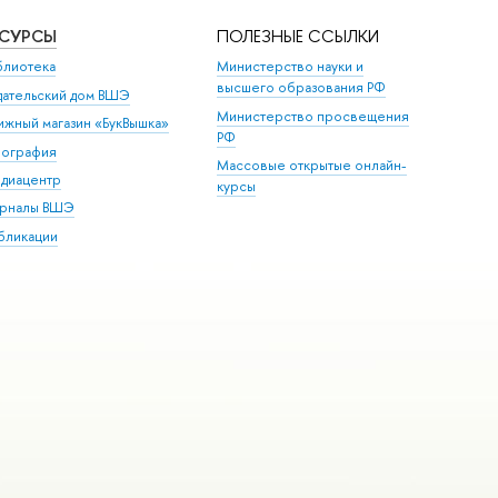
ЕСУРСЫ
ПОЛЕЗНЫЕ ССЫЛКИ
блиотека
Министерство науки и
высшего образования РФ
дательский дом ВШЭ
Министерство просвещения
ижный магазин «БукВышка»
РФ
пография
Массовые открытые онлайн-
диацентр
курсы
рналы ВШЭ
бликации