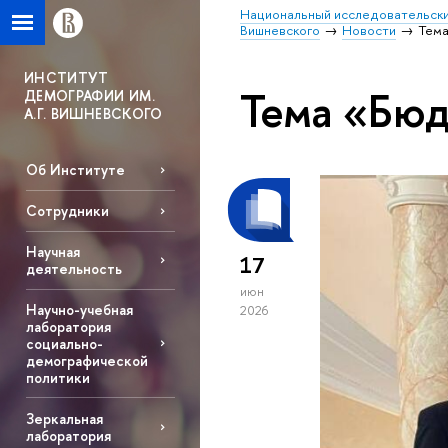
Национальный исследовательски
Вишневского
Новости
Тем
ИНСТИТУТ
Тема «Бю
ДЕМОГРАФИИ ИМ.
А.Г. ВИШНЕВСКОГО
Об Институте
Сотрудники
Научная
17
деятельность
июн
Научно-учебная
2026
лаборатория
социально-
демографической
политики
Зеркальная
лаборатория