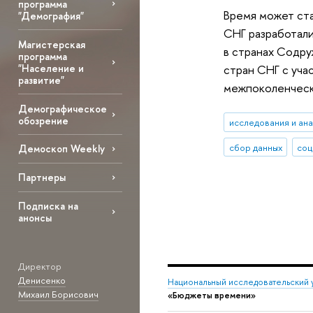
программа
Время может ста
"Демография"
СНГ разработали
Магистерская
в странах Содру
программа
"Население и
стран СНГ с уча
развитие"
межпоколенчески
Демографическое
обозрение
исследования и ан
сбор данных
соц
Демоскоп Weekly
Партнеры
Подписка на
анонсы
Директор
Денисенко
Национальный исследовательский 
Михаил Борисович
«Бюджеты времени»