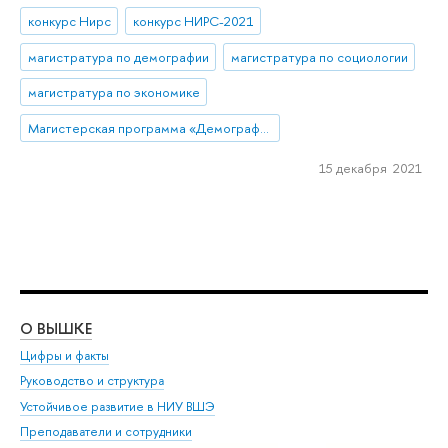
конкурс Нирс
конкурс НИРС-2021
магистратура по демографии
магистратура по социологии
магистратура по экономике
Магистерская программа «Демография»
15 декабря 2021
О ВЫШКЕ
ОБ
Цифры и факты
Ли
Руководство и структура
Дов
Устойчивое развитие в НИУ ВШЭ
Ол
Преподаватели и сотрудники
При