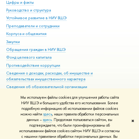
Цифры и факты
Ли
Руководство и структура
Дов
Устойчивое развитие в НИУ ВШЭ
Ол
Преподаватели и сотрудники
При
Корпуса и общежития
Вы
Закупки
При
Обращения граждан в НИУ ВШЭ
Ас
Фонд целевого капитала
До
Противодействие коррупции
Цен
Сведения о доходах, расходах, об имуществе и
Би
обязательствах имущественного характера
Об
Сведения об образовательной организации
Обр
Людям с ограниченными возможностями здоровья
Мы используем файлы cookies для улучшения работы сайта
Единая платежная страница
НИУ ВШЭ и большего удобства его использования. Более
подробную информацию об использовании файлов cookies
Работа в Вышке
можно найти
здесь
, наши правила обработки персональных
данных –
здесь
. Продолжая пользоваться сайтом, вы
✖
Редактору
подтверждаете, что были проинформированы об
© НИУ ВШЭ 1993–2026
Адреса и контакты
Условия использования
использовании файлов cookies сайтом НИУ ВШЭ и согласны
с нашими правилами обработки персональных данных. Вы
материалов
Политика конфиденциальности
Карта сайта