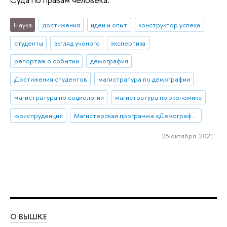
Наука
достижения
идеи и опыт
конструктор успеха
студенты
взгляд ученого
экспертиза
репортаж о событии
демография
Достижения студентов
магистратура по демографии
магистратура по социологии
магистратура по экономике
юриспруденция
Магистерская программа «Демография»
25 октября 2021
О ВЫШКЕ
ОБ