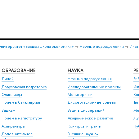
университет «Высшая школа экономики»
→
Научные подразделения
→
Инст
ОБРАЗОВАНИЕ
НАУКА
Р
Лицей
Научные подразделения
Би
Довузовская подготовка
Исследовательские проекты
Из
Олимпиады
Мониторинги
Кн
Прием в бакалавриат
Диссертационные советы
Ти
Вышка+
Защиты диссертаций
Ме
Прием в магистратуру
Академическое развитие
Жу
Аспирантура
Конкурсы и гранты
Пу
Дополнительное
Внешние научно-