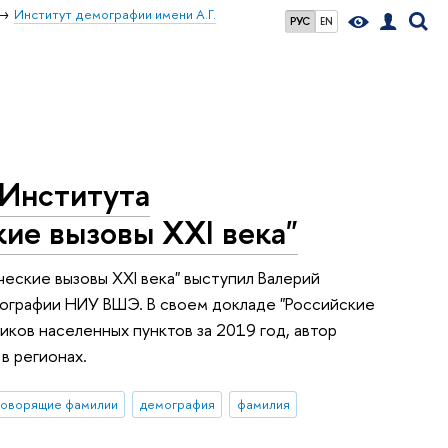
Институт демографии имени А.Г.
РУС
EN
 Института
е вызовы XXI века"
еские вызовы XXI века" выступил Валерий
мографии НИУ ВШЭ. В своем докладе "Российские
ков населенных пунктов за 2019 год, автор
в регионах.
говорящие фамилии
демография
фамилия