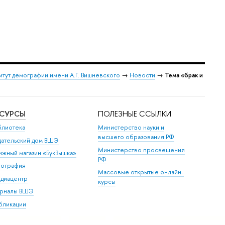
итут демографии имени А.Г. Вишневского
→
Новости
→
Тема «брак и
ЕСУРСЫ
ПОЛЕЗНЫЕ ССЫЛКИ
блиотека
Министерство науки и
высшего образования РФ
дательский дом ВШЭ
Министерство просвещения
ижный магазин «БукВышка»
РФ
пография
Массовые открытые онлайн-
диацентр
курсы
рналы ВШЭ
бликации