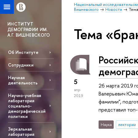
Национальный исследовательски
Вишневского
Новости
Тема
ИНСТИТУТ
Тема «бра
ДЕМОГРАФИИ ИМ.
А.Г. ВИШНЕВСКОГО
Об Институте
Российс
Сотрудники
демогра
Научная
5
деятельность
26 марта 2019 г
апр
Валерьевич Юмаг
Научно-учебная
2019
лаборатория
фамилии", подго
социально-
представил топ-
демографической
политики
Наука
лектории
Зеркальная
лаборатория