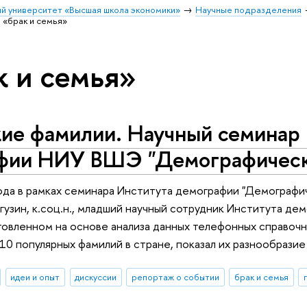
й университет «Высшая школа экономики»
Научные подразделения
 «брак и семья»
к и семья»
кие фамилии. Научный семинар
фии НИУ ВШЭ "Демографически
ода в рамках семинара Института демографии "Демографич
узин, к.соц.н., младший научный сотрудник Института де
товленном на основе анализа данных телефонных справочни
10 популярных фамилий в стране, показал их разнообразие 
идеи и опыт
дискуссии
репортаж о событии
брак и семья