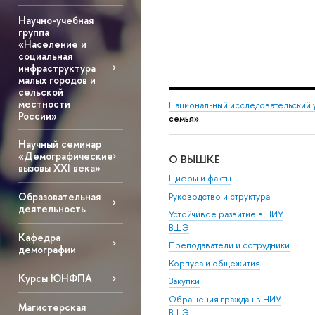
Научно-учебная
группа
«Население и
социальная
инфраструктура
малых городов и
сельской
местности
Национальный исследовательский 
России»
семья»
Научный семинар
«Демографические
О ВЫШКЕ
вызовы XXI века»
Цифры и факты
Образовательная
Руководство и структура
деятельность
Устойчивое развитие в НИУ
ВШЭ
Кафедра
Преподаватели и сотрудники
демографии
Корпуса и общежития
Курсы ЮНФПА
Закупки
Обращения граждан в НИУ
Магистерская
ВШЭ