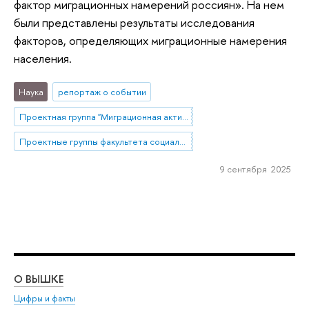
фактор миграционных намерений россиян». На нем
были представлены результаты исследования
факторов, определяющих миграционные намерения
населения.
Наука
репортаж о событии
Проектная группа "Миграционная активность населения как фактор миграционных намерений россиян"
Проектные группы факультета социальных наук
9 сентября 2025
О ВЫШКЕ
ОБ
Цифры и факты
Ли