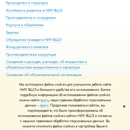
Руководство и структура
Дов
Устойчивое развитие в НИУ ВШЭ
Ол
Преподаватели и сотрудники
При
Корпуса и общежития
Вы
Закупки
При
Обращения граждан в НИУ ВШЭ
Ас
Фонд целевого капитала
До
Противодействие коррупции
Цен
Сведения о доходах, расходах, об имуществе и
Би
обязательствах имущественного характера
Об
Сведения об образовательной организации
Обр
Людям с ограниченными возможностями здоровья
Мы используем файлы cookies для улучшения работы сайта
Единая платежная страница
НИУ ВШЭ и большего удобства его использования. Более
подробную информацию об использовании файлов cookies
Работа в Вышке
можно найти
здесь
, наши правила обработки персональных
данных –
здесь
. Продолжая пользоваться сайтом, вы
✖
Редактору
подтверждаете, что были проинформированы об
© НИУ ВШЭ 1993–2026
Адреса и контакты
Условия использования
использовании файлов cookies сайтом НИУ ВШЭ и согласны
с нашими правилами обработки персональных данных. Вы
материалов
Политика конфиденциальности
Карта сайта
можете отключить файлы cookies в настройках Вашего
Шрифты HSE Sans и HSE Slab разработаны в
Школе дизайна НИУ ВШЭ