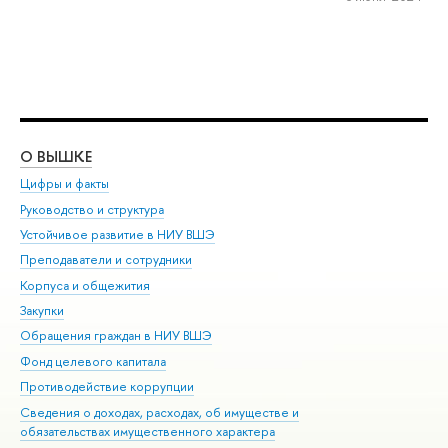
О ВЫШКЕ
ОБ
Цифры и факты
Ли
Руководство и структура
Дов
Устойчивое развитие в НИУ ВШЭ
Ол
Преподаватели и сотрудники
При
Корпуса и общежития
Вы
Закупки
При
Обращения граждан в НИУ ВШЭ
Ас
Фонд целевого капитала
До
Противодействие коррупции
Цен
Сведения о доходах, расходах, об имуществе и
Би
обязательствах имущественного характера
Об