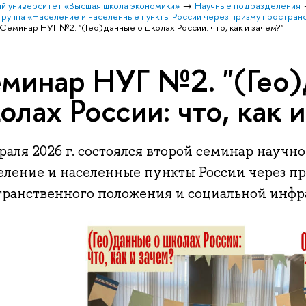
й университет «Высшая школа экономики»
Научные подразделения
группа «Население и населенные пункты России через призму простран
Семинар НУГ №2. "(Гео)данные о школах России: что, как и зачем?"
минар НУГ №2. "(Гео)
олах России: что, как и
раля 2026 г. состоялся второй семинар науч
еление и населенные пункты России через п
транственного положения и социальной инфр