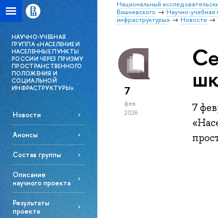
Национальный исследовательски
Вишневского
Научно-учебная 
инфраструктуры»
Новости
НАУЧНО-УЧЕБНАЯ
ГРУППА «НАСЕЛЕНИЕ И
Се
НАСЕЛЕННЫЕ ПУНКТЫ
РОССИИ ЧЕРЕЗ ПРИЗМУ
ПРОСТРАНСТВЕННОГО
шк
ПОЛОЖЕНИЯ И
СОЦИАЛЬНОЙ
7
ИНФРАСТРУКТУРЫ»
фев
7 фев
2026
Новости
«Нас
Анонсы
прос
Состав группы
Описание
научного проекта
Результаты
проекта