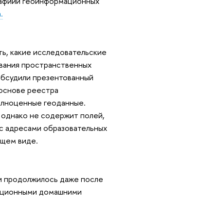
графиии геоинформационных
.
ть, какие исследовательские
ования пространственных
 обсудили презентованный
 основе реестра
полноценные геоданные.
 однако не содержит полей,
с адресами образовательных
ющем виде.
и продолжилось даже после
диционными домашними