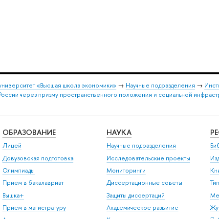
университет «Высшая школа экономики»
→
Научные подразделения
→
Инст
России через призму пространственного положения и социальной инфраст
ОБРАЗОВАНИЕ
НАУКА
Р
Лицей
Научные подразделения
Би
Довузовская подготовка
Исследовательские проекты
Из
Олимпиады
Мониторинги
Кн
Прием в бакалавриат
Диссертационные советы
Ти
Вышка+
Защиты диссертаций
Ме
Прием в магистратуру
Академическое развитие
Жу