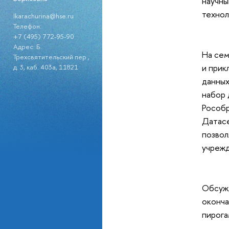
научны
техно
lkarachurina@hse.ru
Телефон:
+7 (495) 772-95-90
Адрес: Б.
На сем
Трехсвятительский пер.,
и прик
д. 3, каб. 403а, 11821
данных
набор 
Рособр
Датасе
позвол
учрежд
Обсужд
оконча
пирога