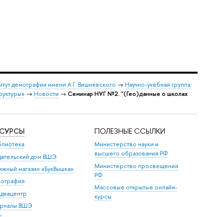
итут демографии имени А.Г. Вишневского
→
Научно-учебная группа
руктуры»
→
Новости
→
Семинар НУГ №2. "(Гео)данные о школах
ЕСУРСЫ
ПОЛЕЗНЫЕ ССЫЛКИ
блиотека
Министерство науки и
высшего образования РФ
дательский дом ВШЭ
Министерство просвещения
ижный магазин «БукВышка»
РФ
пография
Массовые открытые онлайн-
диацентр
курсы
рналы ВШЭ