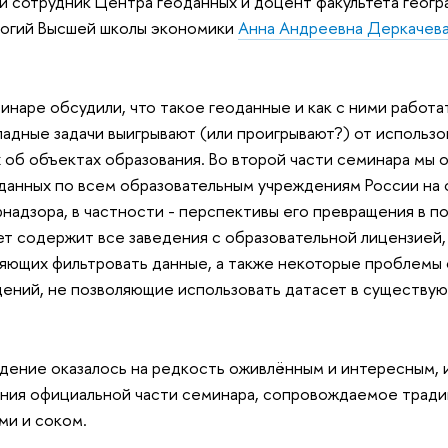
й сотрудник Центра геоданных и доцент факультета гео
логий Высшей школы экономики
Анна Андреевна Деркачева
инаре обсудили, что такое геоданные и как с ними работа
ладные задачи выигрывают (или проигрывают?) от использ
 об объектах образования. Во второй части семинара мы
данных по всем образовательным учреждениям России на
надзора, в частности - перспективы его превращения в 
т содержит все заведения с образовательной лицензией,
яющих фильтровать данные, а также некоторые проблемы 
ений, не позволяющие использовать датасет в существу
ение оказалось на редкость оживлённым и интересным, 
ния официальной части семинара, сопровождаемое тра
ми и соком.