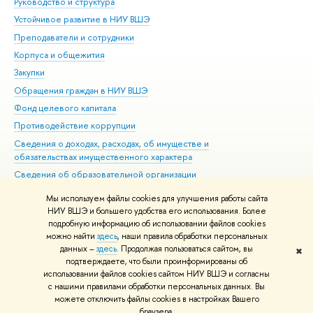
Руководство и структура
Дов
Устойчивое развитие в НИУ ВШЭ
Ол
Преподаватели и сотрудники
При
Корпуса и общежития
Вы
Закупки
При
Обращения граждан в НИУ ВШЭ
Ас
Фонд целевого капитала
До
Противодействие коррупции
Цен
Сведения о доходах, расходах, об имуществе и
Би
обязательствах имущественного характера
Об
Сведения об образовательной организации
Обр
Людям с ограниченными возможностями здоровья
Мы используем файлы cookies для улучшения работы сайта
Единая платежная страница
НИУ ВШЭ и большего удобства его использования. Более
подробную информацию об использовании файлов cookies
Работа в Вышке
можно найти
здесь
, наши правила обработки персональных
данных –
здесь
. Продолжая пользоваться сайтом, вы
✖
Редактору
подтверждаете, что были проинформированы об
© НИУ ВШЭ 1993–2026
Адреса и контакты
Условия использования
использовании файлов cookies сайтом НИУ ВШЭ и согласны
с нашими правилами обработки персональных данных. Вы
материалов
Политика конфиденциальности
Карта сайта
можете отключить файлы cookies в настройках Вашего
Шрифты HSE Sans и HSE Slab разработаны в
Школе дизайна НИУ ВШЭ
браузера.