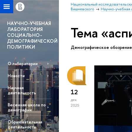
Национальный исследовательски
Вишневского
Научно-учебная
НАУЧНО-УЧЕБНАЯ
Тема «асп
ЛАБОРАТОРИЯ
СОЦИАЛЬНО-
ДЕМОГРАФИЧЕСКОЙ
ПОЛИТИКИ
Демографическое обозрение
О лаборатории
Новости
Научная
12
деятельность
дек
Весенняя школа по
2025
демографии
Образовательная
деятельность