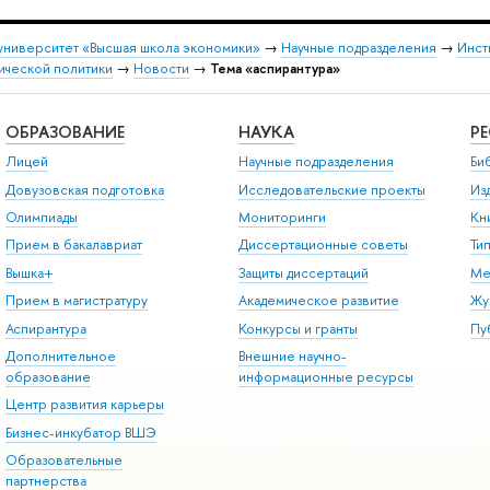
университет «Высшая школа экономики»
→
Научные подразделения
→
Инст
ической политики
→
Новости
→
Тема «аспирантура»
ОБРАЗОВАНИЕ
НАУКА
Р
Лицей
Научные подразделения
Би
Довузовская подготовка
Исследовательские проекты
Из
Олимпиады
Мониторинги
Кн
Прием в бакалавриат
Диссертационные советы
Ти
Вышка+
Защиты диссертаций
Ме
Прием в магистратуру
Академическое развитие
Жу
Аспирантура
Конкурсы и гранты
Пу
Дополнительное
Внешние научно-
образование
информационные ресурсы
Центр развития карьеры
Бизнес-инкубатор ВШЭ
Образовательные
партнерства