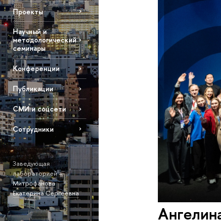
Проекты
Научный и
методологический
семинары
Конференции
Публикации
СМИ и соцсети
Сотрудники
Заведующая
лабораторией –
Митрофанова
Екатерина Сергеевна
Ангелина