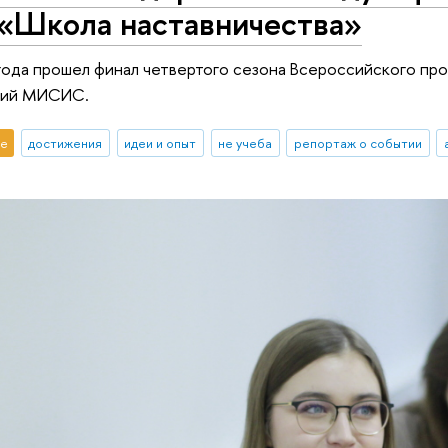
 «Школа наставничества»
года прошел финал четвертого сезона Всероссийского пр
огий МИСИС.
е
достижения
идеи и опыт
не учеба
репортаж о событии