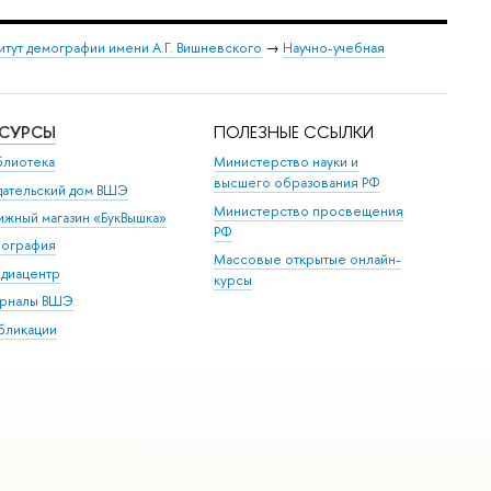
итут демографии имени А.Г. Вишневского
→
Научно-учебная
ЕСУРСЫ
ПОЛЕЗНЫЕ ССЫЛКИ
блиотека
Министерство науки и
высшего образования РФ
дательский дом ВШЭ
Министерство просвещения
ижный магазин «БукВышка»
РФ
пография
Массовые открытые онлайн-
диацентр
курсы
рналы ВШЭ
бликации