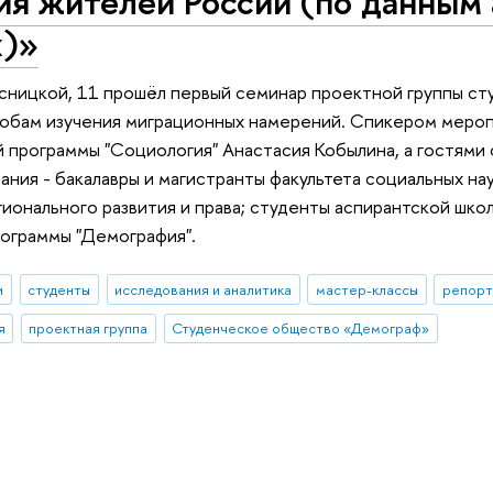
я жителей России (по данным 
х)»
сницкой, 11 прошёл первый семинар проектной группы ст
обам изучения миграционных намерений. Спикером меропр
 программы "Социология" Анастасия Кобылина, а гостями 
ания - бакалавры и магистранты факультета социальных на
гионального развития и права; студенты аспирантской шко
ограммы "Демография".
и
студенты
исследования и аналитика
мастер-классы
репорт
я
проектная группа
Студенческое общество «Демограф»