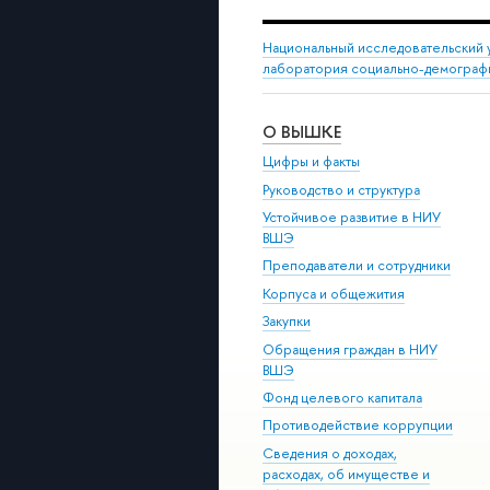
Национальный исследовательский 
лаборатория социально-демограф
О ВЫШКЕ
Цифры и факты
Руководство и структура
Устойчивое развитие в НИУ
ВШЭ
Преподаватели и сотрудники
Корпуса и общежития
Закупки
Обращения граждан в НИУ
ВШЭ
Фонд целевого капитала
Противодействие коррупции
Сведения о доходах,
расходах, об имуществе и