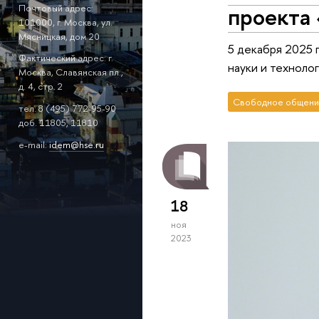
проекта
Почтовый адрес:
101000, г. Москва, ул.
Мясницкая, дом 20
5 декабря 2025 
Фактический адрес: г.
науки и технол
Москва, Славянская пл.,
д. 4, стр. 2
Свободное общени
тел: 8 (495) 772-95-90
доб. 11805, 11810
e-mail:
idem@hse.ru
18
ноя
2023