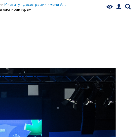
Институт демографии имени А.Г.
а «аспирантура»