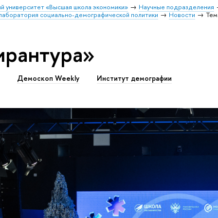
й университет «Высшая школа экономики»
Научные подразделения
 лаборатория социально-демографической политики
Новости
Тем
ирантура»
Демоскоп Weekly
Институт демографии