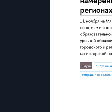
намерени
региона
11 ноября на Мя
понятиям и спос
образовательной
уровней образов
городского и ре
магистерской пр
Наука
выпускник
миграция населени