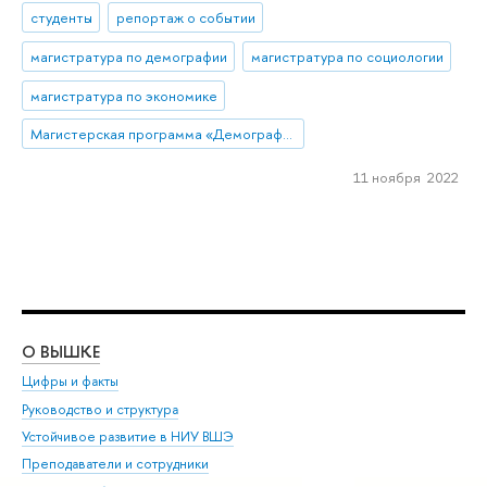
студенты
репортаж о событии
магистратура по демографии
магистратура по социологии
магистратура по экономике
Магистерская программа «Демография»
11 ноября 2022
О ВЫШКЕ
ОБ
Цифры и факты
Ли
Руководство и структура
Дов
Устойчивое развитие в НИУ ВШЭ
Ол
Преподаватели и сотрудники
При