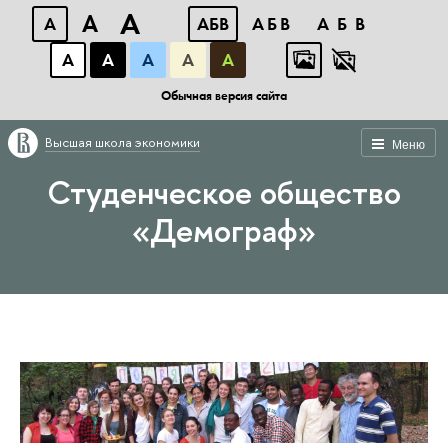
A
A
A
АБВ
АБВ
АБВ
А
А
А
А
А
Обычная версия сайта
Высшая школа экономики
Меню
Студенческое общество
«Демограф»