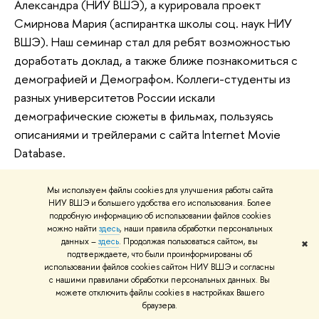
Александра (НИУ ВШЭ), а курировала проект
Смирнова Мария (аспирантка школы соц. наук НИУ
ВШЭ). Наш семинар стал для ребят возможностью
доработать доклад, а также ближе познакомиться с
демографией и Демографом. Коллеги-студенты из
разных университетов России искали
демографические сюжеты в фильмах, пользуясь
описаниями и трейлерами с сайта Internet Movie
Database.
Образование
студенты
бакалавриат
Мы используем файлы cookies для улучшения работы сайта
НИУ ВШЭ и большего удобства его использования. Более
4 апреля 2023
подробную информацию об использовании файлов cookies
можно найти
здесь
, наши правила обработки персональных
данных –
здесь
. Продолжая пользоваться сайтом, вы
✖
подтверждаете, что были проинформированы об
использовании файлов cookies сайтом НИУ ВШЭ и согласны
с нашими правилами обработки персональных данных. Вы
можете отключить файлы cookies в настройках Вашего
браузера.