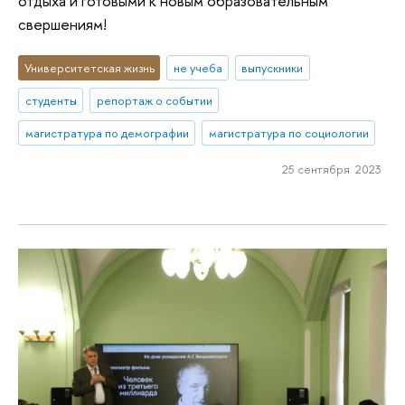
отдыха и готовыми к новым образовательным
свершениям!
Университетская жизнь
не учеба
выпускники
студенты
репортаж о событии
магистратура по демографии
магистратура по социологии
25 сентября 2023