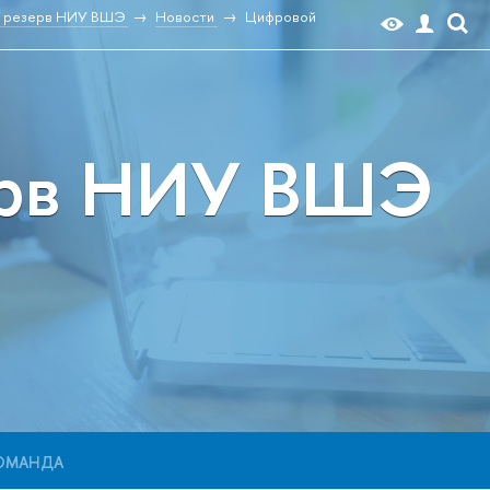
й резерв НИУ ВШЭ
Новости
Цифровой
ерв НИУ ВШЭ
ОМАНДА