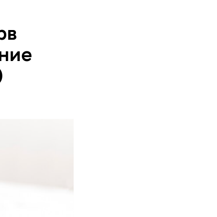
рв
ение
)