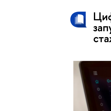
Циф
зап
ста