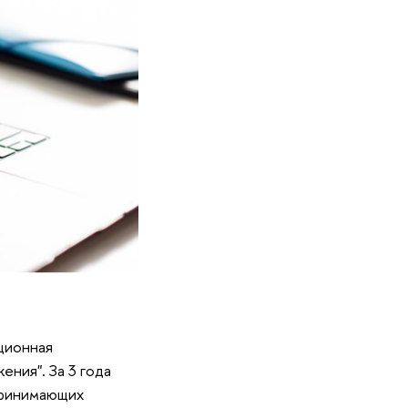
ционная
ния". За 3 года
принимающих