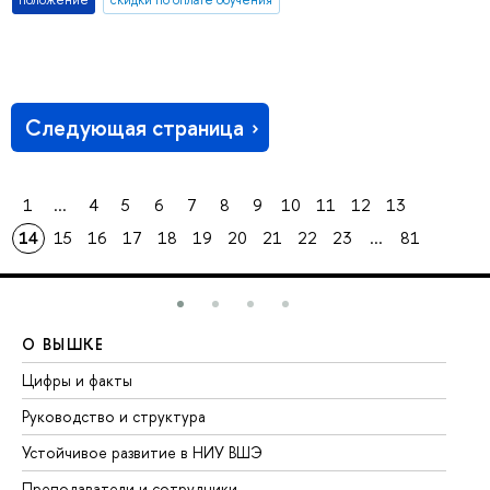
положение
скидки по оплате обучения
Следующая страница
1
...
4
5
6
7
8
9
10
11
12
13
14
15
16
17
18
19
20
21
22
23
...
81
О ВЫШКЕ
О
Цифры и факты
Ли
Руководство и структура
До
Устойчивое развитие в НИУ ВШЭ
Ол
Преподаватели и сотрудники
Пр