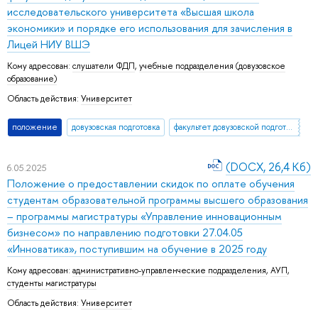
исследовательского университета «Высшая школа
экономики» и порядке его использования для зачисления в
Лицей НИУ ВШЭ
Кому адресован:
слушатели ФДП
,
учебные подразделения (довузовское
образование)
Область действия:
Университет
положение
довузовская подготовка
факультет довузовской подготовки
(DOCX, 26,4 Кб)
6.05.2025
Положение о предоставлении скидок по оплате обучения
студентам образовательной программы высшего образования
– программы магистратуры «Управление инновационным
бизнесом» по направлению подготовки 27.04.05
«Инноватика», поступившим на обучение в 2025 году
Кому адресован:
административно-управленческие подразделения
,
АУП
,
студенты магистратуры
Область действия:
Университет