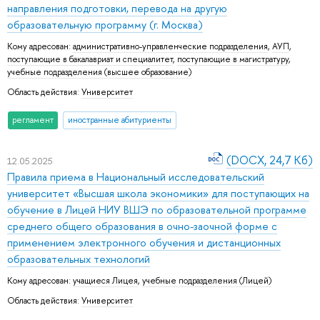
направления подготовки, перевода на другую
образовательную программу (г. Москва)
Кому адресован:
административно-управленческие подразделения
,
АУП
,
поступающие в бакалавриат и специалитет
,
поступающие в магистратуру
,
учебные подразделения (высшее образование)
Область действия:
Университет
регламент
иностранные абитуриенты
(DOCX, 24,7 Кб)
12.05.2025
Правила приема в Национальный исследовательский
университет «Высшая школа экономики» для поступающих на
обучение в Лицей НИУ ВШЭ по образовательной программе
среднего общего образования в очно-заочной форме с
применением электронного обучения и дистанционных
образовательных технологий
Кому адресован:
учащиеся Лицея
,
учебные подразделения (Лицей)
Область действия:
Университет