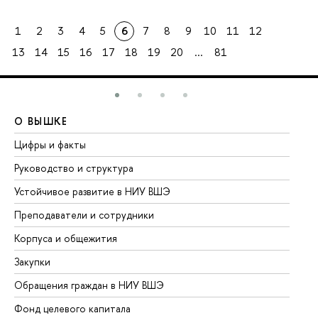
1
2
3
4
5
6
7
8
9
10
11
12
13
14
15
16
17
18
19
20
...
81
О ВЫШКЕ
О
Цифры и факты
Ли
Руководство и структура
До
Устойчивое развитие в НИУ ВШЭ
Ол
Преподаватели и сотрудники
Пр
Корпуса и общежития
Вы
Закупки
Пр
Обращения граждан в НИУ ВШЭ
Ас
Фонд целевого капитала
До