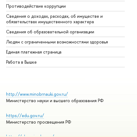
Противодействие коррупции
Це
Сведения о доходах, расходах, об имуществе и
Би
обязательствах имущественного характера
Об
Сведения об образовательной организации
Об
Людям с ограниченными возможностями здоровья
Единая платежная страница
Работа в Вышке
http://www.minobrnauki.gov.ru/
Министерство науки и высшего образования РФ
https://edu.gov.ru/
Министерство просвещения РФ
https://elearning.hse.ru/mooc