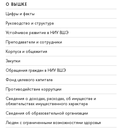
О ВЫШКЕ
О
Цифры и факты
Ли
Руководство и структура
До
Устойчивое развитие в НИУ ВШЭ
Ол
Преподаватели и сотрудники
Пр
Корпуса и общежития
Вы
Закупки
Пр
Обращения граждан в НИУ ВШЭ
Ас
Фонд целевого капитала
До
Противодействие коррупции
Це
Сведения о доходах, расходах, об имуществе и
Би
обязательствах имущественного характера
Об
Сведения об образовательной организации
Об
Людям с ограниченными возможностями здоровья