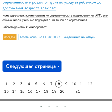
беременности и родам, отпуска по уходу за ребенком до
достижения возраста трех лет
Кому адресован:
административно-управленческие подразделения
,
АУП
,
все
обучающиеся
,
учебные подразделения (высшее образование)
Область действия:
Университет
порядок
восстановление в НИУ ВШЭ
академический отпуск
Следующая страница
1
2
3
4
5
6
7
8
9
10
11
12
13
14
15
16
17
18
19
20
...
81