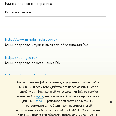
Единая платежная страница
Работа в Вышке
http://www.minobrnauki.gov.ru/
Министерство науки и высшего образования РФ
https://edu.gov.ru/
Министерство просвещения РФ
https://elearning.hse.ru/mooc
Массовые открытые онлайн-курсы
Мы используем файлы cookies для улучшения работы сайта
НИУ ВШЭ и большего удобства его использования. Более
подробную информацию об использовании файлов cookies
можно найти
здесь
, наши правила обработки персональных
© НИУ ВШЭ 1993–2026
Адреса и контакты
данных –
здесь
. Продолжая пользоваться сайтом, вы
✖
Условия использования материалов
подтверждаете, что были проинформированы об
Политика конфиденциальности
использовании файлов cookies сайтом НИУ ВШЭ и согласны
Правила применения рекомендательных технологий в НИУ ВШЭ
с нашими правилами обработки персональных данных. Вы