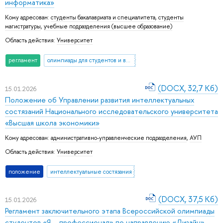
информатика»
Кому адресован:
студенты бакалавриата и специалитета
,
студенты
магистратуры
,
учебные подразделения (высшее образование)
Область действия:
Университет
регламент
олимпиады для студентов и выпускников вузов
(DOCX, 32,7 Кб)
15.01.2026
Положение об Управлении развития интеллектуальных
состязаний Национального исследовательского университета
«Высшая школа экономики»
Кому адресован:
административно-управленческие подразделения
,
АУП
Область действия:
Университет
положение
интеллектуальные состязания
(DOCX, 37,5 Кб)
15.01.2026
Регламент заключительного этапа Всероссийской олимпиады
студентов «Я – профессионал» по направлению «Дизайн»