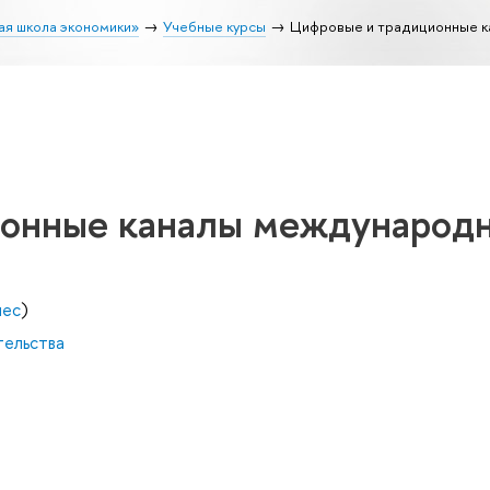
ая школа экономики»
Учебные курсы
Цифровые и традиционные к
ионные каналы международ
нес
)
тельства