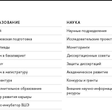
АЗОВАНИЕ
НАУКА
й
Научные подразделения
зовская подготовка
Исследовательские проек
пиады
Мониторинги
м в бакалавриат
Диссертационные советы
а+
Защиты диссертаций
м в магистратуру
Академическое развитие
рантура
Конкурсы и гранты
лнительное образование
Внешние научно-информац
ресурсы
р развития карьеры
ес-инкубатор ВШЭ