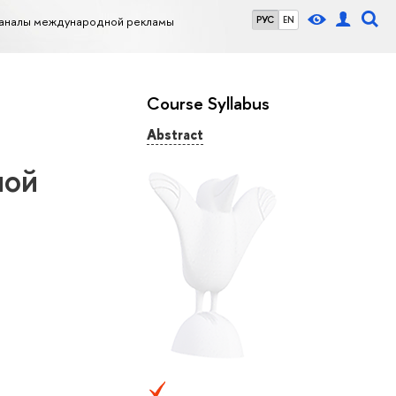
аналы международной рекламы
РУС
EN
Course Syllabus
Abstract
ной