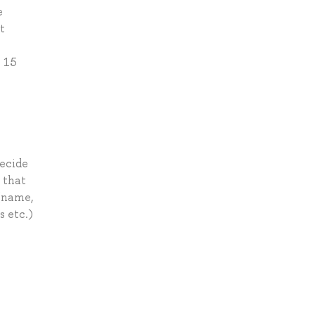
e
t
n 15
decide
 that
 (name,
s etc.)