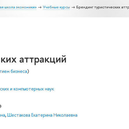
ая школа экономики»
Учебные курсы
Брендинг туристических атт
ких аттракций
тием бизнеса
)
ских и компьютерных наук
Э
вна
,
Шестакова Екатерина Николаевна