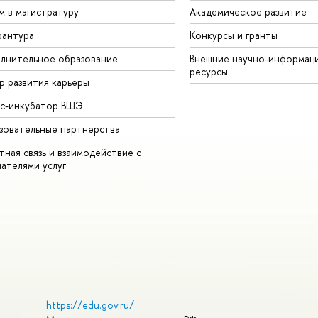
м в магистратуру
Академическое развитие
рантура
Конкурсы и гранты
лнительное образование
Внешние научно-информац
ресурсы
р развития карьеры
ес-инкубатор ВШЭ
зовательные партнерства
ная связь и взаимодействие с
чателями услуг
https://edu.gov.ru/