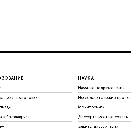
АЗОВАНИЕ
НАУКА
й
Научные подразделения
зовская подготовка
Исследовательские проек
пиады
Мониторинги
м в бакалавриат
Диссертационные советы
а+
Защиты диссертаций