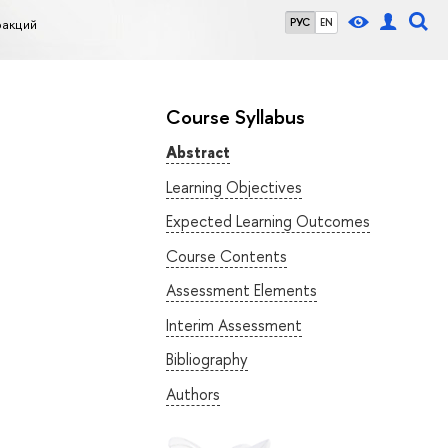
ракций
РУС
EN
Course Syllabus
Abstract
Learning Objectives
Expected Learning Outcomes
Course Contents
Assessment Elements
Interim Assessment
Bibliography
Authors