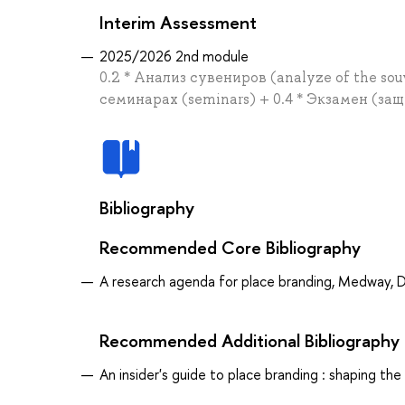
Interim Assessment
2025/2026 2nd module
0.2 * Анализ сувениров (analyze of the souve
семинарах (seminars) + 0.4 * Экзамен (защ
Bibliography
Recommended Core Bibliography
A research agenda for place branding, Medway, 
Recommended Additional Bibliography
An insider's guide to place branding : shaping the 