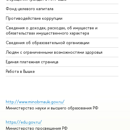
Фонд целевого капитала
До
Противодействие коррупции
Це
Сведения о доходах, расходах, об имуществе и
Би
обязательствах имущественного характера
Об
Сведения об образовательной организации
Об
Людям с ограниченными возможностями здоровья
Единая платежная страница
Работа в Вышке
http://www.minobrnauki.gov.ru/
Министерство науки и высшего образования РФ
https://edu.gov.ru/
Министерство просвещения РФ