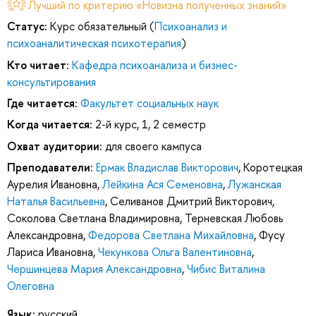
Лучший по критерию «Новизна полученных знаний»
Статус:
Курс обязательный (
Психоанализ и
психоаналитическая психотерапия
)
Кто читает:
Кафедра психоанализа и бизнес-
консультирования
Где читается:
Факультет социальных наук
Когда читается:
2-й курс, 1, 2 семестр
Охват аудитории:
для своего кампуса
Преподаватели:
Ермак Владислав Викторович
,
Коротецкая
Аурелия Ивановна
,
Лейкина Ася Семеновна
,
Лужанская
Наталья Васильевна
,
Селиванов Дмитрий Викторович
,
Соколова Светлана Владимировна
,
Терневская Любовь
Александровна
,
Федорова Светлана Михайловна
,
Фусу
Лариса Ивановна
,
Чекункова Ольга Валентиновна
,
Чершинцева Мария Александровна
,
Чибис Виталина
Олеговна
Язык:
русский