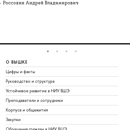
Россохин Андрей Владимирович
О ВЫШКЕ
О
Цифры и факты
Ли
Руководство и структура
До
Устойчивое развитие в НИУ ВШЭ
Ол
Преподаватели и сотрудники
Пр
Корпуса и общежития
Вы
Закупки
Пр
Обращения граждан в НИУ ВШЭ
Ас