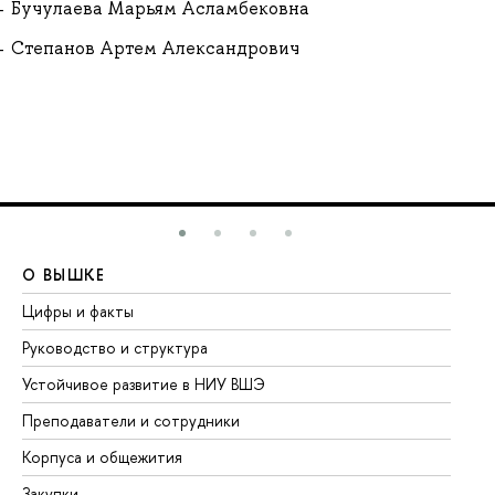
Бучулаева Марьям Асламбековна
Степанов Артем Александрович
О ВЫШКЕ
О
Цифры и факты
Ли
Руководство и структура
До
Устойчивое развитие в НИУ ВШЭ
Ол
Преподаватели и сотрудники
Пр
Корпуса и общежития
Вы
Закупки
Пр