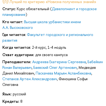
Лучший по критерию «Новизна полученных знаний»
Статус:
Курс обязательный (
Девелопмент и городское
планирование
)
Кто читает:
Высшая школа урбанистики имени
А.А. Высоковского
Где читается:
Факультет городского и регионального
развития
Когда читается:
2-й курс, 1-4 модуль
Охват аудитории:
для своего кампуса
Преподаватели:
Андреева Екатерина Сергеевна
,
Бабейкин
Роман Валерьевич
,
Баевский Олег Артемович
,
Медведев
Данил Михайлович
,
Паскачева Марьям Асламбековна
,
Степанов Артем Александрович
,
Финошина Софья
Олеговна
Язык:
русский
Кредиты:
8