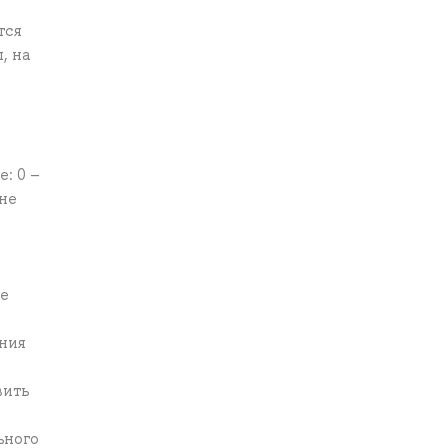
тся
, на
: 0 –
 не
о
ие
ения
вить
с
ьного