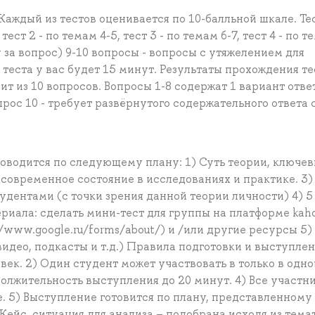
Каждый из тестов оценивается по 10-балльной шкале. Тес
ст 2 - по темам 4-5, тест 3 - по темам 6-7, тест 4 - по т
лу за вопрос) 9-10 вопросы - вопросы с утяжелением для
теста у вас будет 15 минут. Результаты прохождения те
ит из 10 вопросов. Вопросы 1-8 содержат 1 вариант отве
рос 10 - требует развёрнутого содержательного ответа 
оводится по следующему плану: 1) Суть теории, ключе
 современное состояние в исследованиях и практике. 3)
дентами (с точки зрения данной теории личности) 4) 5
риала: сделать мини-тест для группы на платформе kah
://www.google.ru/forms/about/) и /или другие ресурсы 5)
део, подкасты и т.д.) Правила подготовки и выступлени
овек. 2) Один студент может участвовать в только в одно
должительность выступления до 20 минут. 4) Все участн
. 5) Выступление готовится по плану, представленному
 Кейс, ситуация для анализа – подобрана исходя из тема