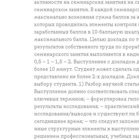
активности на семинарских занятиях на с
семинарском занятии. В каждой семинарс
максимально возможная сумма баллов за а
которых проводились элементы контроля 
заработанных баллов в 10-балльную шкал
максимального балла. Целью доклада по т
результатов собственного труда по прора
семинарского занятия выполняется в инд
0,5 – 1 – 1,5 – 2. Выступление с докладо
более 10 минут. Студент может сделать од
представлено не более 2-х докладов. Док
выбору студента. 1) Разбор научной стат
Выступление должно соответствовать сле
ключевых терминов; – формулировка гипо
результаты исследования; – практический
исследования/выводов и существуют ли б
сегодняшнее время; – что следует запомн
иные структурные элементы в выступление
решением профессиональных, учебных зад