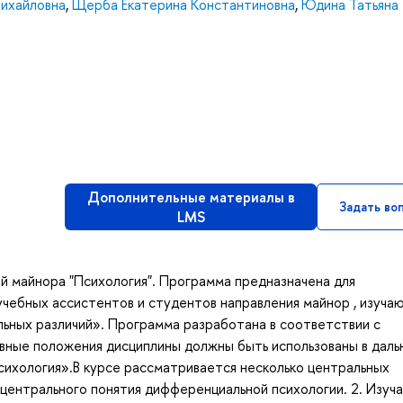
ихайловна
,
Щерба Екатерина Константиновна
,
Юдина Татьяна
Дополнительные материалы в
Задать во
LMS
й майнора "Психология". Программа предназначена для
учебных ассистентов и студентов направления майнор , изуча
льных различий». Программа разработана в соответствии с
ные положения дисциплины должны быть использованы в дал
сихология».В курсе рассматривается несколько центральных
 центрального понятия дифференциальной психологии. 2. Изуч