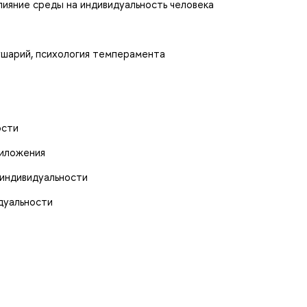
лияние среды на индивидуальность человека
ушарий, психология темперамента
ости
риложения
индивидуальности
дуальности