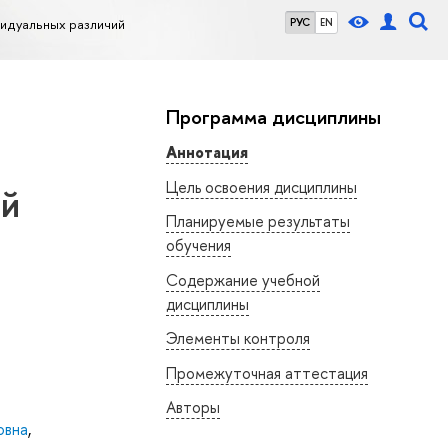
видуальных различий
РУС
EN
Программа дисциплины
Аннотация
Цель освоения дисциплины
ий
Планируемые результаты
обучения
Содержание учебной
дисциплины
Элементы контроля
Промежуточная аттестация
Авторы
овна
,