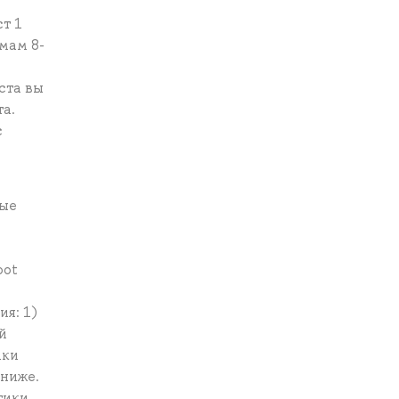
т 1
емам 8-
ста вы
та.
с
вые
oot
я: 1)
й
ики
 ниже.
тики.