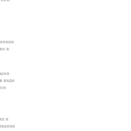
тепени
но в
ными
в виде
ном
ях и
ивания