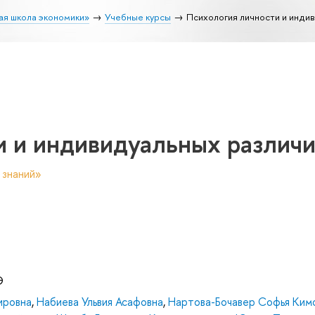
ая школа экономики»
Учебные курсы
Психология личности и инди
и и индивидуальных различ
 знаний»
Э
ировна
,
Набиева Ульвия Асафовна
,
Нартова-Бочавер Софья Ким