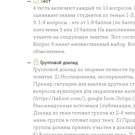
Тест
4 теста включают каждый по 10 вопросов. 
оценивает знания студентов по темам 1-3, те
9. 1-8 вопросы - это от 1-8 баллов (по бал
получения 9 или 10 баллов На выполнение 
узнаете на следующем занятии. Тест состо
Вопрос 9 имеет множественный выбор. Воп
объяснением.
Групповой доклад
Групповой доклад по теориям личности пр
понятия. 2) Исследования, эксперименты,
Пример ситуации для анализа другими сту
вопросов аудитории для закрепления мате
(https://kahoot.com/), google form (https
Рекомендуемые источники (публикации, ви
Доклад по теме готовит группа из 2-4 чел
мини-группе и готовит одну тему. 3) Про
группы должны принять участие в докладе
6) В докладе полностью раскрыта тема. 7)