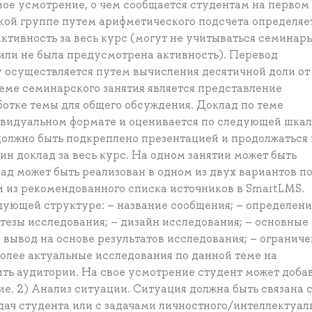
вое усмотрение, о чем сообщается студентам на первом
кой группе путем арифметического подсчета определяе
ктивность за весь курс (могут не учитываться семинары
или не была предусмотрена активность). Перевод
у осуществляется путем вычисления десятичной доли от
еме семинарского занятия является представление
ботке темы для общего обсуждения. Доклад по теме
ивидуальном формате и оценивается по следующей шкале
м должно быть подкреплено презентацией и продолжаться
ин доклад за весь курс. На одном занятии может быть
лад может быть реализован в одном из двух вариантов п
ьи из рекомендованного списка источников в SmartLMS.
дующей структуре: – название сообщения; – определен
тезы исследования; – дизайн исследования; – основные
 вывод на основе результатов исследования; – огранич
олее актуальные исследования по данной теме на
ить аудитории. На свое усмотрение студент может доба
. 2) Анализ ситуации. Ситуация должна быть связана 
ач студента или с задачами личностного/интеллектуал