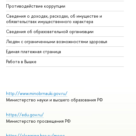
Противодействие коррупции
Це
Сведения о доходах, расходах, об имуществе и
Би
обязательствах имущественного характера
Об
Сведения об образовательной организации
Об
Людям с ограниченными возможностями здоровья
Единая платежная страница
Работа в Вышке
http://www.minobrnauki.gov.ru/
Министерство науки и высшего образования РФ
https://edu.gov.ru/
Министерство просвещения РФ
https://elearning.hse.ru/mooc