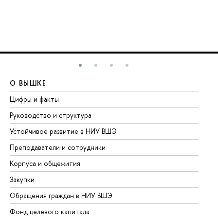
О ВЫШКЕ
О
Цифры и факты
Ли
Руководство и структура
До
Устойчивое развитие в НИУ ВШЭ
Ол
Преподаватели и сотрудники
Пр
Корпуса и общежития
Вы
Закупки
Пр
Обращения граждан в НИУ ВШЭ
Ас
Фонд целевого капитала
До