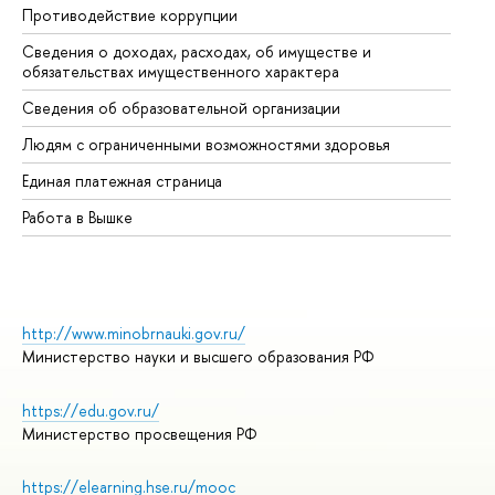
Противодействие коррупции
Це
Сведения о доходах, расходах, об имуществе и
Би
обязательствах имущественного характера
Об
Сведения об образовательной организации
Об
Людям с ограниченными возможностями здоровья
Единая платежная страница
Работа в Вышке
http://www.minobrnauki.gov.ru/
Министерство науки и высшего образования РФ
https://edu.gov.ru/
Министерство просвещения РФ
https://elearning.hse.ru/mooc