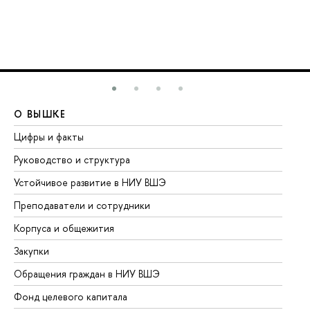
О ВЫШКЕ
О
Цифры и факты
Ли
Руководство и структура
До
Устойчивое развитие в НИУ ВШЭ
Ол
Преподаватели и сотрудники
Пр
Корпуса и общежития
Вы
Закупки
Пр
Обращения граждан в НИУ ВШЭ
Ас
Фонд целевого капитала
До