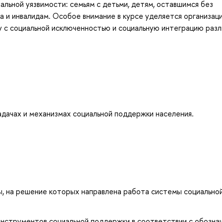
льной уязвимости: семьям с детьми, детям, оставшимся без
а и инвалидам. Особое внимание в курсе уделяется организац
у с социальной исключенностью и социальную интеграцию раз
адачах и механизмах социальной поддержки населения.
ы, на решение которых направлена работа системы социально
нструментов социальной поддержки в соответствии с обозна