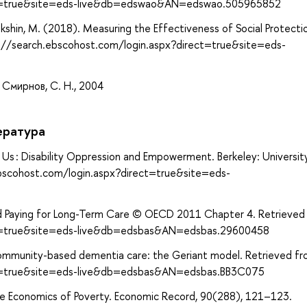
ect=true&site=eds-live&db=edswao&AN=edswao.505965852
 Lokshin, M. (2018). Measuring the Effectiveness of Social Protectio
p://search.ebscohost.com/login.aspx?direct=true&site=eds-
 Смирнов, С. Н., 2004
ература
 Us : Disability Oppression and Empowerment. Berkeley: Universit
.ebscohost.com/login.aspx?direct=true&site=eds-
and Paying for Long-Term Care © OECD 2011 Chapter 4. Retrieved
ct=true&site=eds-live&db=edsbas&AN=edsbas.29600458
 community-based dementia care: the Geriant model. Retrieved f
ect=true&site=eds-live&db=edsbas&AN=edsbas.BB3C075
e Economics of Poverty. Economic Record, 90(288), 121–123.