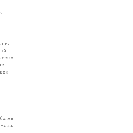
ч,
яния.
ной
ючевых
ти
виде
иболее
амена.