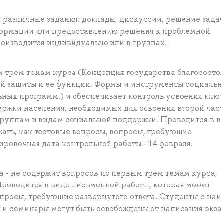
различные задания: доклады, дискуссии, решение зада
нформации или предоставлению решения к проблемной
роизводится индивидуально или в группах.
м трем темам курса (Концепция государства благососто
ой защиты и ее функции. Формы и инструменты социаль
ьных программ.) и обеспечивает контроль усвоения кл
ржки населения, необходимых для освоения второй час
руппам и видам социальной поддержки. Проводится в 
ать, как тестовые вопросы, вопросы, требующие
тировочная дата контрольной работы - 14 февраля.
а - не содержит вопросов по первым трем темам курса,
Проводится в виде письменной работы, которая может
вопросы, требующие развернутого ответа. Студенты с на
 и семинары могут быть освобождены от написания экз