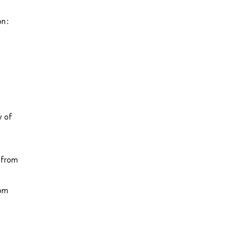
n :
y of
 from
rom