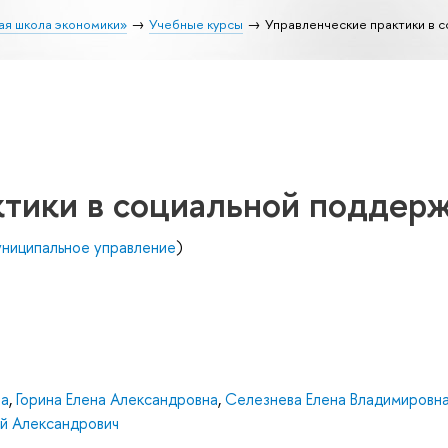
ая школа экономики»
Учебные курсы
Управленческие практики в 
ктики в социальной поддер
униципальное управление
)
на
,
Горина Елена Александровна
,
Селезнева Елена Владимировн
й Александрович