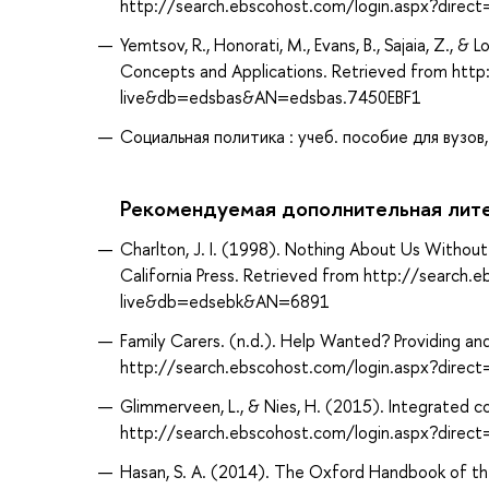
http://search.ebscohost.com/login.aspx?dir
Yemtsov, R., Honorati, M., Evans, B., Sajaia, Z., &
Concepts and Applications. Retrieved from htt
live&db=edsbas&AN=edsbas.7450EBF1
Социальная политика : учеб. пособие для вузов,
Рекомендуемая дополнительная лит
Charlton, J. I. (1998). Nothing About Us Without
California Press. Retrieved from http://search
live&db=edsebk&AN=6891
Family Carers. (n.d.). Help Wanted? Providing 
http://search.ebscohost.com/login.aspx?dire
Glimmerveen, L., & Nies, H. (2015). Integrated
http://search.ebscohost.com/login.aspx?dir
Hasan, S. A. (2014). The Oxford Handbook of th