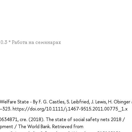
 0.3 * Работа на семинарах
а
fare State - By F. G. Castles, S. Leibfried, J. Lewis, H. Obinger
, 319–323. https://doi.org/10.1111/j.1467-9515.2011.00775_1.x
34871, cre. (2018). The state of social safety nets 2018 /
lopment / The World Bank. Retrieved from