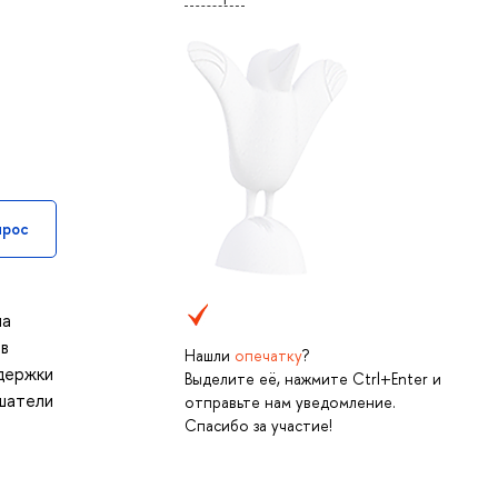
прос
на
 в
Нашли
опечатку
?
ддержки
Выделите её, нажмите Ctrl+Enter и
ушатели
отправьте нам уведомление.
Спасибо за участие!