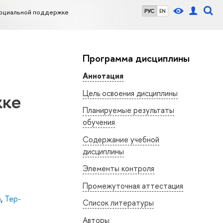
социальной поддержке
РУС
EN
Программа дисциплины
Аннотация
Цель освоения дисциплины
жке
Планируемые результаты
обучения
Содержание учебной
дисциплины
Элементы контроля
Промежуточная аттестация
а
,
Тер-
Список литературы
Авторы