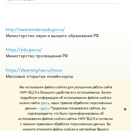
http://www.minobrnauki.gov.ru/
Министерство науки и высшего образования РФ
https://edu.gov.ru/
Министерство просвещения РФ
https://elearning.hse.ru/mooc
Массовые открытые онлайн-курсы
Мы используем файлы cookies для улучшения работы сайта
НИУ ВШЭ и большего удобства его использования. Более
подробную информацию об использовании файлов cookies
© НИУ ВШЭ 1993–2026
Адреса и контакты
можно найти
здесь
, наши правила обработки персональных
Условия использования материалов
данных –
здесь
. Продолжая пользоваться сайтом, вы
✖
подтверждаете, что были проинформированы об
Политика конфиденциальности
использовании файлов cookies сайтом НИУ ВШЭ и согласны
Правила применения рекомендательных технологий в НИУ ВШЭ
с нашими правилами обработки персональных данных. Вы
Карта сайта
можете отключить файлы cookies в настройках Вашего