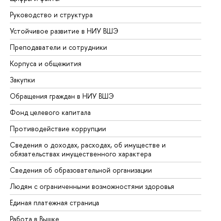
Руководство и структура
До
Устойчивое развитие в НИУ ВШЭ
Ол
Преподаватели и сотрудники
Пр
Корпуса и общежития
Вы
Закупки
Пр
Обращения граждан в НИУ ВШЭ
Ас
Фонд целевого капитала
До
Противодействие коррупции
Це
Сведения о доходах, расходах, об имуществе и
Би
обязательствах имущественного характера
Об
Сведения об образовательной организации
Об
Людям с ограниченными возможностями здоровья
Единая платежная страница
Работа в Вышке