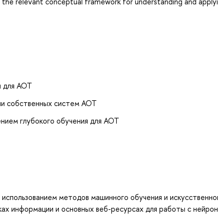
r the relevant conceptual framework for understanding and applyin
я для АОТ
нии собственных систем АОТ
нием глубокого обучения для АОТ
с использованием методов машинного обучения и искусственно
ках информации и основных веб-ресурсах для работы с нейро