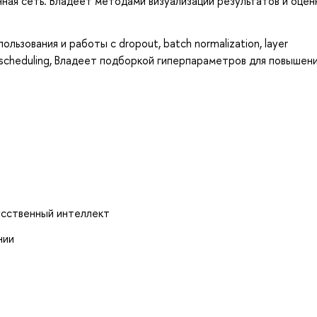
ная сеть. Владеет методами визуализации результатов и оцен
ьзования и работы с dropout, batch normalization, layer
rate scheduling, Владеет подборкой гиперпараметров для повышен
усственный интеллект
нии