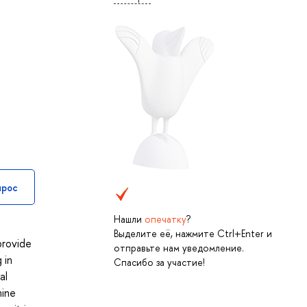
прос
Нашли
опечатку
?
Выделите её, нажмите Ctrl+Enter и
provide
отправьте нам уведомление.
 in
Спасибо за участие!
al
hine