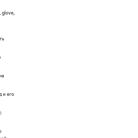
 glove,
ть
е
на
 и его
с
о