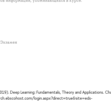
ков информации, упоминающихся в курсе.
* Экзамен
а
 (2019). Deep Learning: Fundamentals, Theory and Applications. Ch
earch.ebscohost.com/login.aspx?direct=true&site=eds-