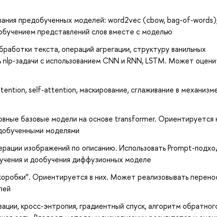
вания предобученных моделей: word2vec (cbow, bag-of-words),
, обучением представлений слов вместе с моделью
работки текста, операций агрегации, структуру ванильных
 nlp-задачи с использованием CNN и RNN, LSTM. Может оцени
ention, self-attention, маскирование, сглаживание в механизм
овные базовые модели на основе transformer. Ориентируется 
едобученными моделями
ерации изображений по описанию. Использовать Prompt-подход
бучения и дообучения диффузионных моделе
 коробки”. Ориентируется в них. Может реализовывать перено
лей
ации, кросс-энтропия, градиентный спуск, алгоритм обратног