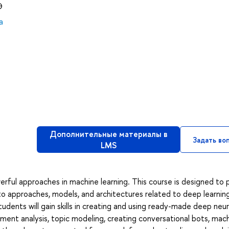
Э
а
Дополнительные материалы в
Задать во
LMS
rful approaches in machine learning. This course is designed to 
to approaches, models, and architectures related to deep learning
udents will gain skills in creating and using ready-made deep neur
iment analysis, topic modeling, creating conversational bots, mac