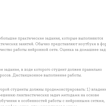
ебольшие практические задания, которые выполняются
ктических занятий. Обычно представляют ноутбуки в фо
ачество работы нейронной сети. Оценка за домашнее за
ое задание, в ходе которого студент должен правильно
просов. Дистанционное выполнение работы.
оторой студенты должны продемонстрировать: 1) владен
решению лингвистических задач методами на основе
 обучения и особенностей работы с нейронными сетями, 