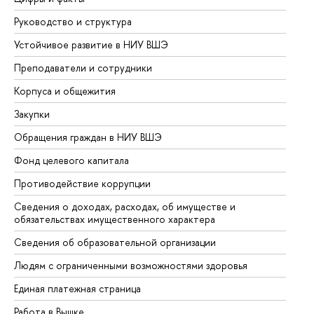
Руководство и структура
До
Устойчивое развитие в НИУ ВШЭ
Ол
Преподаватели и сотрудники
Пр
Корпуса и общежития
Вы
Закупки
Пр
Обращения граждан в НИУ ВШЭ
Ас
Фонд целевого капитала
До
Противодействие коррупции
Це
Сведения о доходах, расходах, об имуществе и
Би
обязательствах имущественного характера
Об
Сведения об образовательной организации
Об
Людям с ограниченными возможностями здоровья
Единая платежная страница
Работа в Вышке