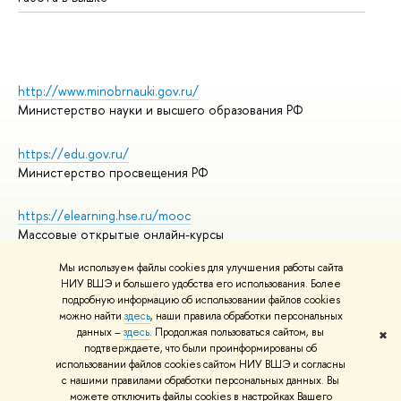
http://www.minobrnauki.gov.ru/
Министерство науки и высшего образования РФ
https://edu.gov.ru/
Министерство просвещения РФ
https://elearning.hse.ru/mooc
Массовые открытые онлайн-курсы
Мы используем файлы cookies для улучшения работы сайта
НИУ ВШЭ и большего удобства его использования. Более
подробную информацию об использовании файлов cookies
© НИУ ВШЭ 1993–2026
Адреса и контакты
можно найти
здесь
, наши правила обработки персональных
Условия использования материалов
данных –
здесь
. Продолжая пользоваться сайтом, вы
✖
подтверждаете, что были проинформированы об
Политика конфиденциальности
использовании файлов cookies сайтом НИУ ВШЭ и согласны
Правила применения рекомендательных технологий в НИУ ВШЭ
с нашими правилами обработки персональных данных. Вы
Карта сайта
можете отключить файлы cookies в настройках Вашего