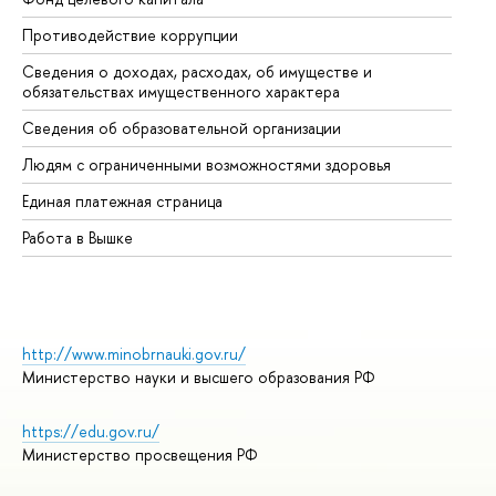
Противодействие коррупции
Це
Сведения о доходах, расходах, об имуществе и
Би
обязательствах имущественного характера
Об
Сведения об образовательной организации
Об
Людям с ограниченными возможностями здоровья
Единая платежная страница
Работа в Вышке
http://www.minobrnauki.gov.ru/
Министерство науки и высшего образования РФ
https://edu.gov.ru/
Министерство просвещения РФ