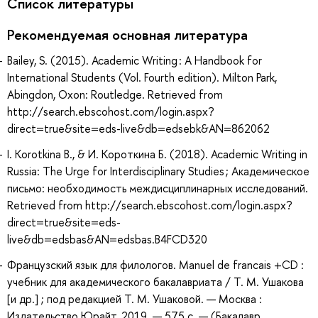
Список литературы
Рекомендуемая основная литература
Bailey, S. (2015). Academic Writing : A Handbook for
International Students (Vol. Fourth edition). Milton Park,
Abingdon, Oxon: Routledge. Retrieved from
http://search.ebscohost.com/login.aspx?
direct=true&site=eds-live&db=edsebk&AN=862062
I. Korotkina B., & И. Короткина Б. (2018). Academic Writing in
Russia: The Urge for Interdisciplinary Studies ; Академическое
письмо: необходимость междисциплинарных исследований.
Retrieved from http://search.ebscohost.com/login.aspx?
direct=true&site=eds-
live&db=edsbas&AN=edsbas.B4FCD320
Французский язык для филологов. Manuel de francais +CD :
учебник для академического бакалавриата / Т. М. Ушакова
[и др.] ; под редакцией Т. М. Ушаковой. — Москва :
Издательство Юрайт, 2019. — 575 с. — (Бакалавр.