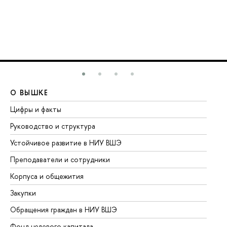
О ВЫШКЕ
О
Цифры и факты
Ли
Руководство и структура
До
Устойчивое развитие в НИУ ВШЭ
Ол
Преподаватели и сотрудники
Пр
Корпуса и общежития
Вы
Закупки
Пр
Обращения граждан в НИУ ВШЭ
Ас
Фонд целевого капитала
До