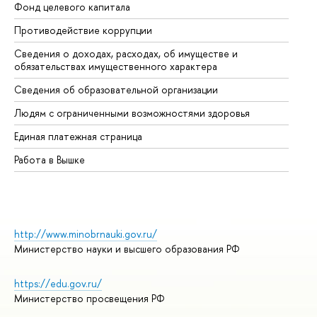
Фонд целевого капитала
До
Противодействие коррупции
Це
Сведения о доходах, расходах, об имуществе и
Би
обязательствах имущественного характера
Об
Сведения об образовательной организации
Об
Людям с ограниченными возможностями здоровья
Единая платежная страница
Работа в Вышке
http://www.minobrnauki.gov.ru/
Министерство науки и высшего образования РФ
https://edu.gov.ru/
Министерство просвещения РФ