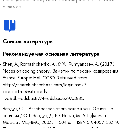
экзамен
Список литературы
Рекомендуемая основная литература
Shen, A., Romashchenko, A., & Yu. Rumyantsev, A. (2017).
Notes on coding theory ; Заметки по теории кодирования.
France, Europe: HAL CCSD. Retrieved from
http://search.ebscohost.com/login.aspx?
direct=true&site=eds-
live&db=edsbas&AN=edsbas.629AC8BC
Влэдуц, С. Г. Алгеброгеометрические коды. Основные
понятия / С. Г. Влэдуц, Д. Ю. Ногин, М. А. Цфасман. —
Москва : МЦНМО, 2003. — 504 с. — ISBN 5-94057-123-9. —