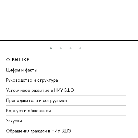
О ВЫШКЕ
О
Цифры и факты
Ли
Руководство и структура
До
Устойчивое развитие в НИУ ВШЭ
Ол
Преподаватели и сотрудники
Пр
Корпуса и общежития
Вы
Закупки
Пр
Обращения граждан в НИУ ВШЭ
Ас