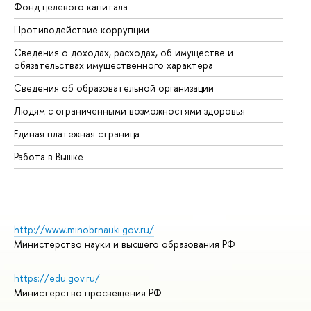
Фонд целевого капитала
До
Противодействие коррупции
Це
Сведения о доходах, расходах, об имуществе и
Би
обязательствах имущественного характера
Об
Сведения об образовательной организации
Об
Людям с ограниченными возможностями здоровья
Единая платежная страница
Работа в Вышке
http://www.minobrnauki.gov.ru/
Министерство науки и высшего образования РФ
https://edu.gov.ru/
Министерство просвещения РФ