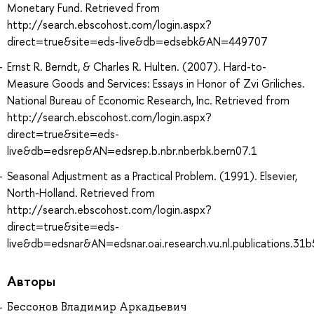
Monetary Fund. Retrieved from
http://search.ebscohost.com/login.aspx?
direct=true&site=eds-live&db=edsebk&AN=449707
Ernst R. Berndt, & Charles R. Hulten. (2007). Hard-to-
Measure Goods and Services: Essays in Honor of Zvi Griliches.
National Bureau of Economic Research, Inc. Retrieved from
http://search.ebscohost.com/login.aspx?
direct=true&site=eds-
live&db=edsrep&AN=edsrep.b.nbr.nberbk.bern07.1
Seasonal Adjustment as a Practical Problem. (1991). Elsevier,
North-Holland. Retrieved from
http://search.ebscohost.com/login.aspx?
direct=true&site=eds-
live&db=edsnar&AN=edsnar.oai.research.vu.nl.publications.
Авторы
Бессонов Владимир Аркадьевич