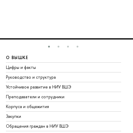
О ВЫШКЕ
О
Цифры и факты
Ли
Руководство и структура
До
Устойчивое развитие в НИУ ВШЭ
Ол
Преподаватели и сотрудники
Пр
Корпуса и общежития
Вы
Закупки
Пр
Обращения граждан в НИУ ВШЭ
Ас