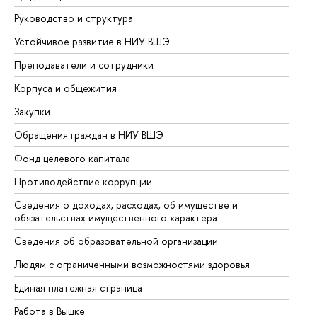
Руководство и структура
До
Устойчивое развитие в НИУ ВШЭ
Ол
Преподаватели и сотрудники
Пр
Корпуса и общежития
Вы
Закупки
Пр
Обращения граждан в НИУ ВШЭ
Ас
Фонд целевого капитала
До
Противодействие коррупции
Це
Сведения о доходах, расходах, об имуществе и
Би
обязательствах имущественного характера
Об
Сведения об образовательной организации
Об
Людям с ограниченными возможностями здоровья
Единая платежная страница
Работа в Вышке