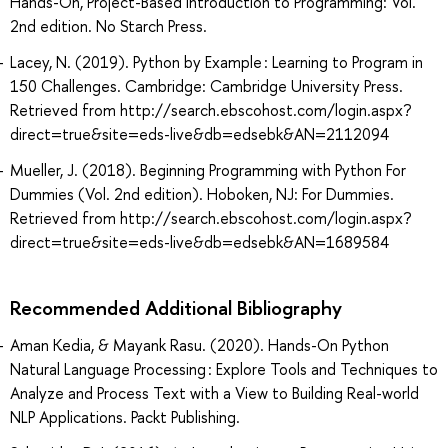
Hands-On, Project-Based Introduction to Programming: Vol.
2nd edition. No Starch Press.
Lacey, N. (2019). Python by Example : Learning to Program in
150 Challenges. Cambridge: Cambridge University Press.
Retrieved from http://search.ebscohost.com/login.aspx?
direct=true&site=eds-live&db=edsebk&AN=2112094
Mueller, J. (2018). Beginning Programming with Python For
Dummies (Vol. 2nd edition). Hoboken, NJ: For Dummies.
Retrieved from http://search.ebscohost.com/login.aspx?
direct=true&site=eds-live&db=edsebk&AN=1689584
Recommended Additional Bibliography
Aman Kedia, & Mayank Rasu. (2020). Hands-On Python
Natural Language Processing : Explore Tools and Techniques to
Analyze and Process Text with a View to Building Real-world
NLP Applications. Packt Publishing.