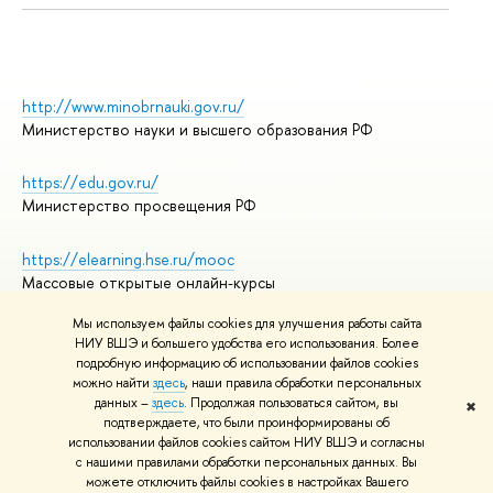
http://www.minobrnauki.gov.ru/
Министерство науки и высшего образования РФ
https://edu.gov.ru/
Министерство просвещения РФ
https://elearning.hse.ru/mooc
Массовые открытые онлайн-курсы
Мы используем файлы cookies для улучшения работы сайта
НИУ ВШЭ и большего удобства его использования. Более
подробную информацию об использовании файлов cookies
© НИУ ВШЭ 1993–2026
Адреса и контакты
можно найти
здесь
, наши правила обработки персональных
Условия использования материалов
данных –
здесь
. Продолжая пользоваться сайтом, вы
✖
подтверждаете, что были проинформированы об
Политика конфиденциальности
использовании файлов cookies сайтом НИУ ВШЭ и согласны
Правила применения рекомендательных технологий в НИУ ВШЭ
с нашими правилами обработки персональных данных. Вы
Карта сайта
можете отключить файлы cookies в настройках Вашего