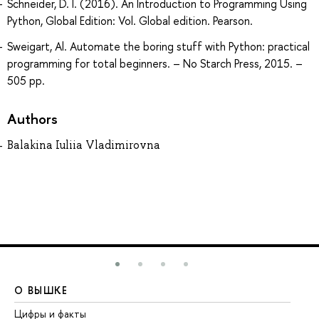
Schneider, D. I. (2016). An Introduction to Programming Using
Python, Global Edition: Vol. Global edition. Pearson.
Sweigart, Al. Automate the boring stuff with Python: practical
programming for total beginners. – No Starch Press, 2015. –
505 pp.
Authors
Balakina Iuliia Vladimirovna
О ВЫШКЕ
О
Цифры и факты
Ли