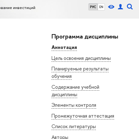
ование инвестиций
РУС
EN
Программа дисциплины
Аннотация
Цель освоения дисциплины
Планируемые результаты
обучения
Содержание учебной
дисциплины
Элементы контроля
Промежуточная аттестация
Список литературы
Авторы