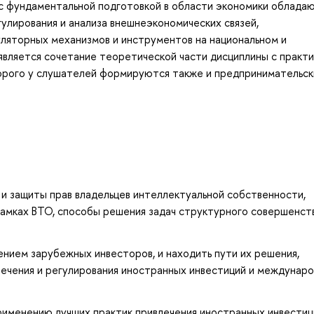
 с фундаментальной подготовкой в области экономики облада
улирования и анализа внешнеэкономических связей,
уляторных механизмов и инструментов на национальном и
вляется сочетание теоретической части дисциплины с практи
орого у слушателей формируются также и предпринимательск
и защиты прав владельцев интеллектуальной собственности,
рамках ВТО, способы решения задач структурного совершенст
ением зарубежных инвесторов, и находить пути их решения,
лечения и регулирования иностранных инвестиций и междунар
рименению лучших практик привлечения иностранных инвестиц