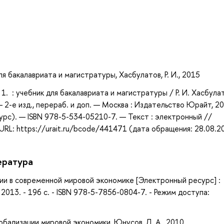
а
я бакалавриата и магистратуры, Хасбулатов, Р. И., 2015
1. : учебник для бакалавриата и магистратуры / Р. И. Хасбулат
 — 2-е изд., перераб. и доп. — Москва : Издательство Юрайт, 2
курс). — ISBN 978-5-534-05210-7. — Текст : электронный //
RL: https://urait.ru/bcode/441471 (дата обращения: 28.08.2
ература
ии в современной мировой экономике [Электронный ресурс] :
 2013. - 196 с. - ISBN 978-5-7856-0804-7. - Режим доступа:
бализации мировой экономики, Юнусов, Л. А., 2010