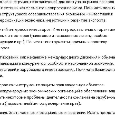
я как инструменте ограничений для доступа на рынок товаров
инвестиций как элементе неопротекционизма. Понимать полити
и структурного совершенствования экономики – инвестиции и
ерсификации экономики, инвестиции и развитие экспорта.
нтий интересов инвесторов. Иметь представление о гарантия
нных инвесторов (налоговые и таможенные льготы, особые
дукции и пр.). Понимать инструменты, причины и практику
торов.
ировании, как механизме международного движения и обмена
иализации и конкурентоспособности национальной экономики.
вестиций и зарубежного инвестирования. Понимать Взаимосвяз
и.
рах как инструменте защиты прав владельцев объектов
 международных экономических организаций в обеспечении за
ать некоторые проблемы деятельности компаний на зарубежн
ти (параллельный импорт, исчерпание прав).
ния. Знать частные и официальные инвестиции. Иметь предст