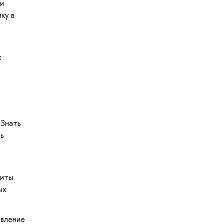
 и
ку в
х
 Знать
ь
щиты
ых
авление