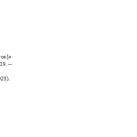
ов [и
019. —
023).