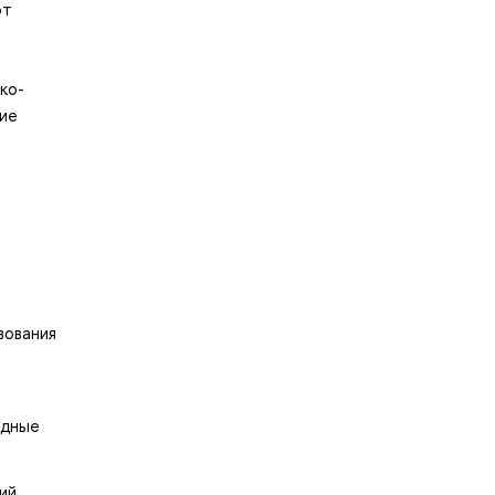
ют
ко-
ие
вования
одные
ий,