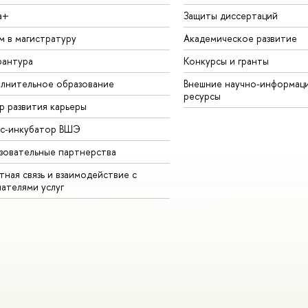
а+
Защиты диссертаций
м в магистратуру
Академическое развитие
рантура
Конкурсы и гранты
лнительное образование
Внешние научно-информац
ресурсы
р развития карьеры
ес-инкубатор ВШЭ
зовательные партнерства
ная связь и взаимодействие с
чателями услуг