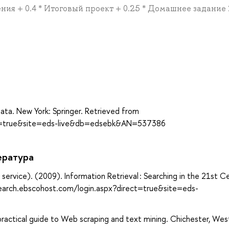
ения + 0.4 * Итоговый проект + 0.25 * Домашнее задание 
а
Data. New York: Springer. Retrieved from
ect=true&site=eds-live&db=edsebk&AN=537386
ература
e service). (2009). Information Retrieval : Searching in the 21st C
/search.ebscohost.com/login.aspx?direct=true&site=eds-
practical guide to Web scraping and text mining. Chichester, Wes