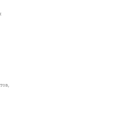
х
тов,