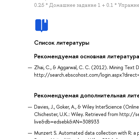
0.25 * Домашнее задание 1 + 0.1 * Упражн
Список литературы
Рекомендуемая основная литератур
Zhai, C., & Aggarwal, C. C. (2012). Mining Text 
http://search.ebscohost.com/login.aspx?dir
Рекомендуемая дополнительная лит
Davies, J., Goker, A., & Wiley InterScience (Onlin
Chichester, U.K.: Wiley. Retrieved from http:/
live&db=edsebk&AN=308933
Munzert S. Automated data collection with R: a 