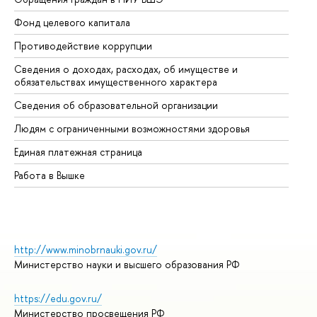
Фонд целевого капитала
До
Противодействие коррупции
Це
Сведения о доходах, расходах, об имуществе и
Би
обязательствах имущественного характера
Об
Сведения об образовательной организации
Об
Людям с ограниченными возможностями здоровья
Единая платежная страница
Работа в Вышке
http://www.minobrnauki.gov.ru/
Министерство науки и высшего образования РФ
https://edu.gov.ru/
Министерство просвещения РФ