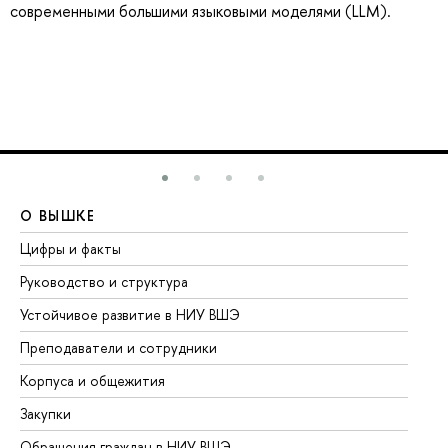
современными большими языковыми моделями (LLM).
О ВЫШКЕ
О
Цифры и факты
Ли
Руководство и структура
До
Устойчивое развитие в НИУ ВШЭ
Ол
Преподаватели и сотрудники
Пр
Корпуса и общежития
Вы
Закупки
Пр
Обращения граждан в НИУ ВШЭ
Ас