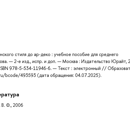
а
анского стиля до ар-деко : учебное пособие для среднего
ва. — 2-е изд., испр. и доп. — Москва : Издательство Юрайт, 
ISBN 978-5-534-11946-6. — Текст : электронный // Образова
.ru/bcode/493593 (дата обращения: 04.07.2025).
ература
 В. Ф., 2006