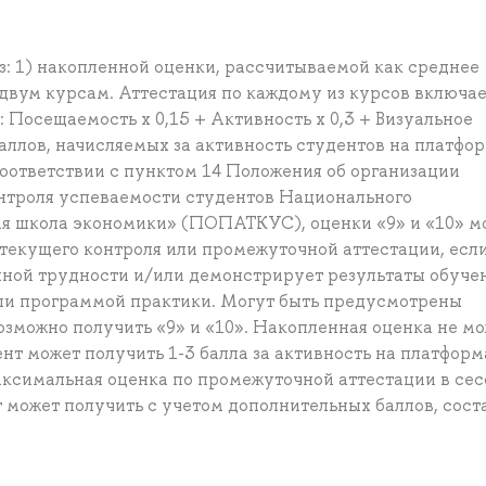
з: 1) накопленной оценки, рассчитываемой как среднее
двум курсам. Аттестация по каждому из курсов включае
 Посещаемость x 0,15 + Активность x 0,3 + Визуальное
баллов, начисляемых за активность студентов на платфо
оответствии с пунктом 14 Положения об организации
нтроля успеваемости студентов Национального
я школа экономики» (ПОПАТКУС), оценки «9» и «10» м
 текущего контроля или промежуточной аттестации, есл
ной трудности и/или демонстрирует результаты обучен
и программой практики. Могут быть предусмотрены
озможно получить «9» и «10». Накопленная оценка не м
нт может получить 1-3 балла за активность на платформ
ксимальная оценка по промежуточной аттестации в се
т может получить с учетом дополнительных баллов, сост