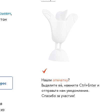
рьевич
,
нтон
Нашли
опечатку
?
прос
Выделите её, нажмите Ctrl+Enter и
отправьте нам уведомление.
Спасибо за участие!
ля
 из