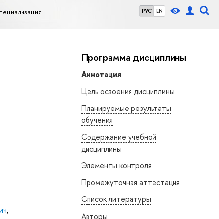
Специализация
РУС
EN
Программа дисциплины
Аннотация
Цель освоения дисциплины
Планируемые результаты
обучения
Содержание учебной
дисциплины
Элементы контроля
Промежуточная аттестация
Список литературы
ич
,
Авторы