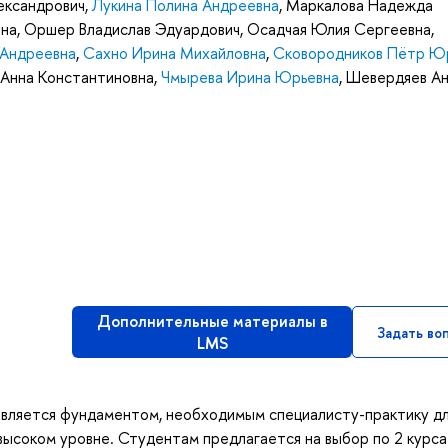
ександрович
,
Лукина Полина Андреевна
,
Маркалова Надежда
вна
,
Оршер Владислав Эдуардович
,
Осадчая Юлия Сергеевна
,
 Андреевна
,
Сахно Ирина Михайловна
,
Сковородников Пётр Ю
 Анна Константиновна
,
Чмырева Ирина Юрьевна
,
Шевердяев А
Дополнительные материалы в
Задать во
LMS
 является фундаментом, необходимым специалисту-практику д
высоком уровне. Студентам предлагается на выбор по 2 курса