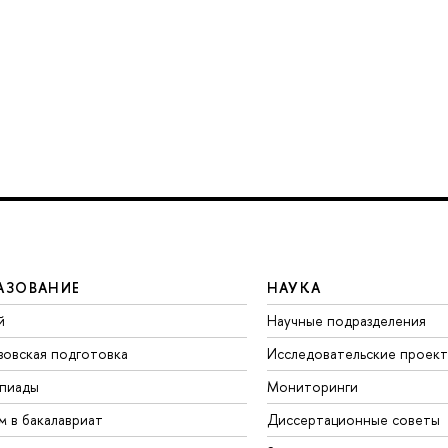
АЗОВАНИЕ
НАУКА
й
Научные подразделения
зовская подготовка
Исследовательские проек
пиады
Мониторинги
м в бакалавриат
Диссертационные советы