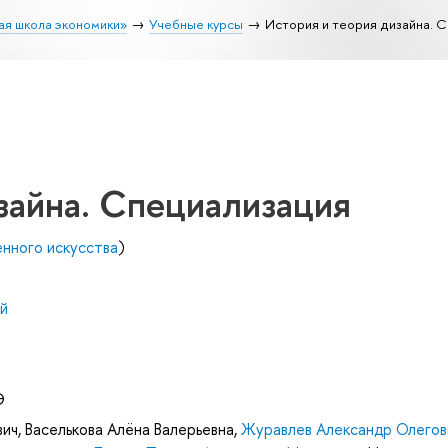
ая школа экономики»
Учебные курсы
История и теория дизайна. 
зайна. Специализация
нного искусства
)
й
Э
вич
,
Васелькова Алёна Валерьевна
,
Журавлев Александр Олегов