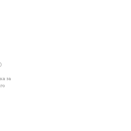
)
ка за
го