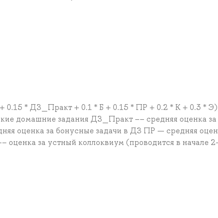
.15 * ДЗ_Практ + 0.1 * Б + 0.15 * ПР + 0.2 * К + 0.3 * Э)
ские домашние задания ДЗ_Практ –– средняя оценка за
няя оценка за бонусные задачи в ДЗ ПР — средняя оцен
– оценка за устный коллоквиум (проводится в начале 2-