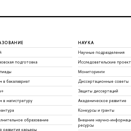
АЗОВАНИЕ
НАУКА
й
Научные подразделения
зовская подготовка
Исследовательские проек
пиады
Мониторинги
м в бакалавриат
Диссертационные советы
а+
Защиты диссертаций
м в магистратуру
Академическое развитие
рантура
Конкурсы и гранты
лнительное образование
Внешние научно-информац
ресурсы
р развития карьеры