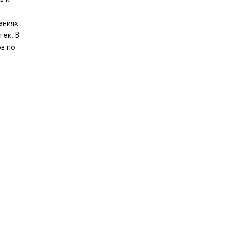
аниях
ек. В
в по