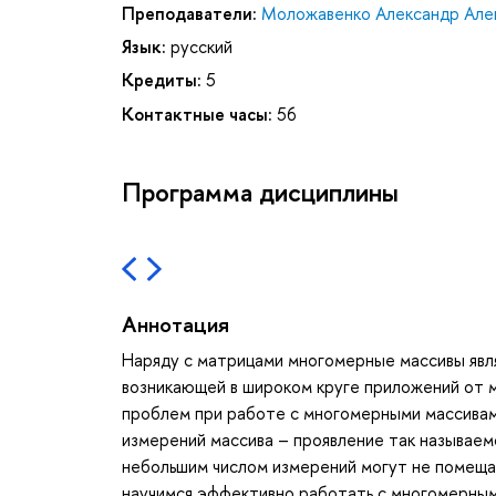
Преподаватели:
Моложавенко Александр Але
Язык:
русский
Кредиты:
5
Контактные часы:
56
Программа дисциплины
Аннотация
Наряду с матрицами многомерные массивы явл
возникающей в широком круге приложений от м
проблем при работе с многомерными массивам
измерений массива – проявление так называем
небольшим числом измерений могут не помеща
научимся эффективно работать с многомерным