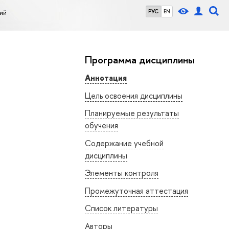
ий
РУС
EN
Программа дисциплины
Аннотация
Цель освоения дисциплины
Планируемые результаты
обучения
Содержание учебной
дисциплины
Элементы контроля
Промежуточная аттестация
Список литературы
Авторы