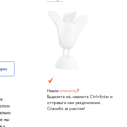
прос
Нашли
опечатку
?
Выделите её, нажмите Ctrl+Enter и
ых
отправьте нам уведомление.
ислом
Спасибо за участие!
ельно
се мы
в к