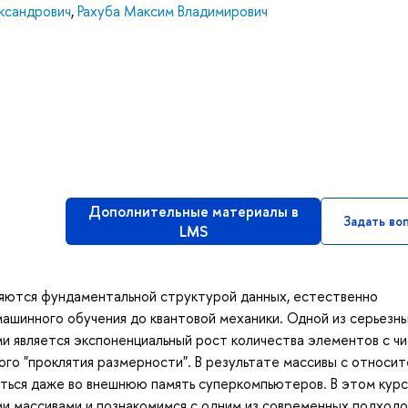
ксандрович
,
Рахуба Максим Владимирович
Дополнительные материалы в
Задать во
LMS
яются фундаментальной структурой данных, естественно
ашинного обучения до квантовой механики. Одной из серьезн
и является экспоненциальный рост количества элементов с ч
ого "проклятия размерности". В результате массивы с относит
ться даже во внешнюю память суперкомпьютеров. В этом кур
и массивами и познакомимся с одним из современных подходо