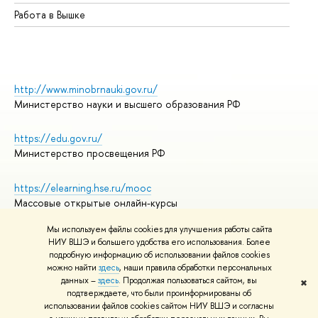
Работа в Вышке
http://www.minobrnauki.gov.ru/
Министерство науки и высшего образования РФ
https://edu.gov.ru/
Министерство просвещения РФ
https://elearning.hse.ru/mooc
Массовые открытые онлайн-курсы
Мы используем файлы cookies для улучшения работы сайта
НИУ ВШЭ и большего удобства его использования. Более
подробную информацию об использовании файлов cookies
© НИУ ВШЭ 1993–2026
Адреса и контакты
можно найти
здесь
, наши правила обработки персональных
Условия использования материалов
данных –
здесь
. Продолжая пользоваться сайтом, вы
✖
подтверждаете, что были проинформированы об
Политика конфиденциальности
использовании файлов cookies сайтом НИУ ВШЭ и согласны
Правила применения рекомендательных технологий в НИУ ВШЭ