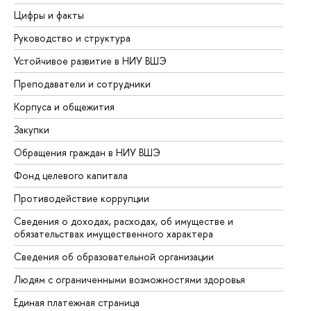
Цифры и факты
Ли
Руководство и структура
До
Устойчивое развитие в НИУ ВШЭ
Ол
Преподаватели и сотрудники
Пр
Корпуса и общежития
Вы
Закупки
Пр
Обращения граждан в НИУ ВШЭ
Ас
Фонд целевого капитала
До
Противодействие коррупции
Це
Сведения о доходах, расходах, об имуществе и
Би
обязательствах имущественного характера
Об
Сведения об образовательной организации
Об
Людям с ограниченными возможностями здоровья
Единая платежная страница