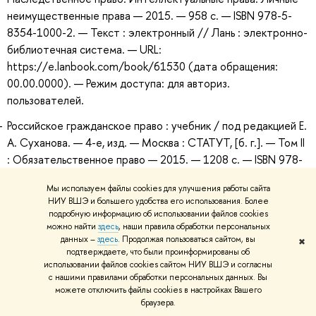
неимущественные права — 2015. — 958 с. — ISBN 978-5-
8354-1000-2. — Текст : электронный // Лань : электронно-
библиотечная система. — URL:
https://e.lanbook.com/book/61530 (дата обращения:
00.00.0000). — Режим доступа: для авториз.
пользователей.
Российское гражданское право : учебник / под редакцией Е.
А. Суханова. — 4-е, изд. — Москва : СТАТУТ, [б. г.]. — Том II
: Обязательственное право — 2015. — 1208 с. — ISBN 978-
5-8354-1001-9. — Текст : электронный // Лань :
Мы используем файлы cookies для улучшения работы сайта
электронно-библиотечная система. — URL:
НИУ ВШЭ и большего удобства его использования. Более
https://e.lanbook.com/book/61859 (дата обращения:
подробную информацию об использовании файлов cookies
00.00.0000). — Режим доступа: для авториз.
можно найти
здесь
, наши правила обработки персональных
данных –
здесь
. Продолжая пользоваться сайтом, вы
пользователей.
✖
подтверждаете, что были проинформированы об
использовании файлов cookies сайтом НИУ ВШЭ и согласны
с нашими правилами обработки персональных данных. Вы
Рекомендуемая дополнительная литература
можете отключить файлы cookies в настройках Вашего
браузера.