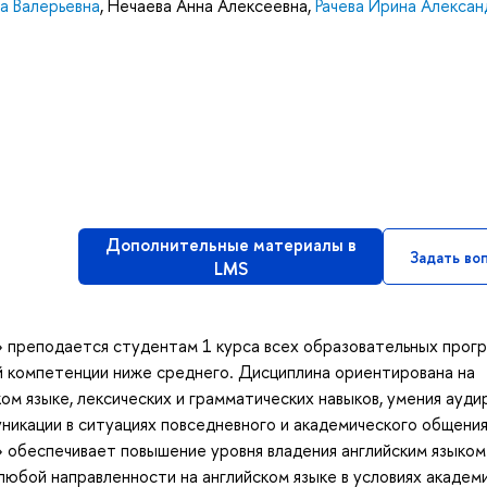
а Валерьевна
,
Нечаева Анна Алексеевна
,
Рачева Ирина Алексан
Дополнительные материалы в
Задать во
LMS
1» преподается студентам 1 курса всех образовательных прог
 компетенции ниже среднего. Дисциплина ориентирована на
ком языке, лексических и грамматических навыков, умения ауди
никации в ситуациях повседневного и академического общения
» обеспечивает повышение уровня владения английским языком
любой направленности на английском языке в условиях академ