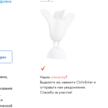
дровна
прос
рамм,
Нашли
опечатку
?
Выделите её, нажмите Ctrl+Enter и
отправьте нам уведомление.
рования
Спасибо за участие!
.
 и
ической