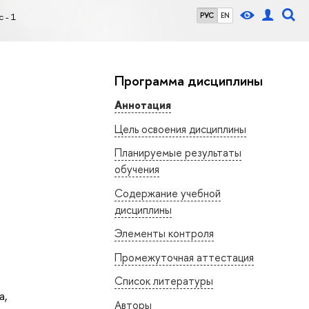
 - 1
РУС
EN
Программа дисциплины
Аннотация
Цель освоения дисциплины
Планируемые результаты
обучения
Содержание учебной
дисциплины
Элементы контроля
Промежуточная аттестация
Список литературы
а
,
Авторы