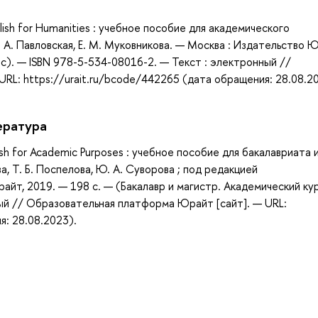
а
lish for Humanities : учебное пособие для академического
 Г. А. Павловская, Е. М. Муковникова. — Москва : Издательство 
рс). — ISBN 978-5-534-08016-2. — Текст : электронный //
RL: https://urait.ru/bcode/442265 (дата обращения: 28.08.2
ература
ish for Academic Purposes : учебное пособие для бакалавриата 
ва, Т. Б. Поспелова, Ю. А. Суворова ; под редакцией
айт, 2019. — 198 с. — (Бакалавр и магистр. Академический ку
ый // Образовательная платформа Юрайт [сайт]. — URL:
я: 28.08.2023).