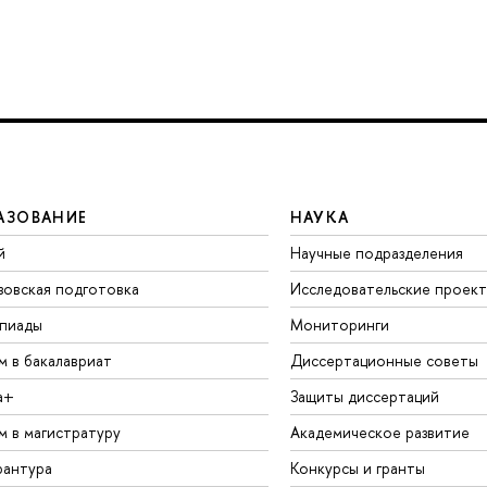
АЗОВАНИЕ
НАУКА
й
Научные подразделения
зовская подготовка
Исследовательские проек
пиады
Мониторинги
м в бакалавриат
Диссертационные советы
а+
Защиты диссертаций
м в магистратуру
Академическое развитие
рантура
Конкурсы и гранты