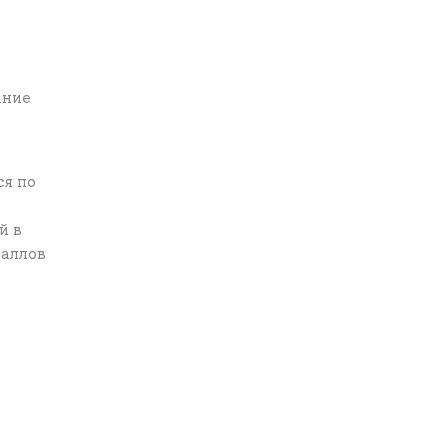
ание
ся по
й в
баллов