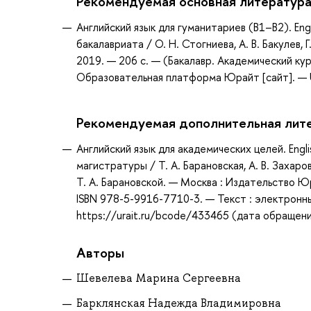
Рекомендуемая основная литератур
Английский язык для гуманитариев (B1–B2). Eng
бакалавриата / О. Н. Стогниева, А. В. Бакулев,
2019. — 206 с. — (Бакалавр. Академический ку
Образовательная платформа Юрайт [сайт]. — U
Рекомендуемая дополнительная лит
Английский язык для академических целей. Engl
магистратуры / Т. А. Барановская, А. В. Захаро
Т. А. Барановской. — Москва : Издательство Юр
ISBN 978-5-9916-7710-3. — Текст : электронн
https://urait.ru/bcode/433465 (дата обращени
Авторы
Шевелева Марина Сергеевна
Барклянская Надежда Владимировна