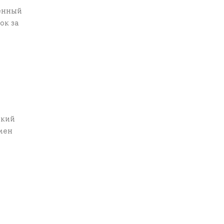
ченный
ок за
ский
амен