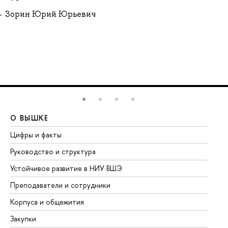
Зорин Юрий Юрьевич
О ВЫШКЕ
О
Цифры и факты
Ли
Руководство и структура
До
Устойчивое развитие в НИУ ВШЭ
Ол
Преподаватели и сотрудники
Пр
Корпуса и общежития
Вы
Закупки
Пр