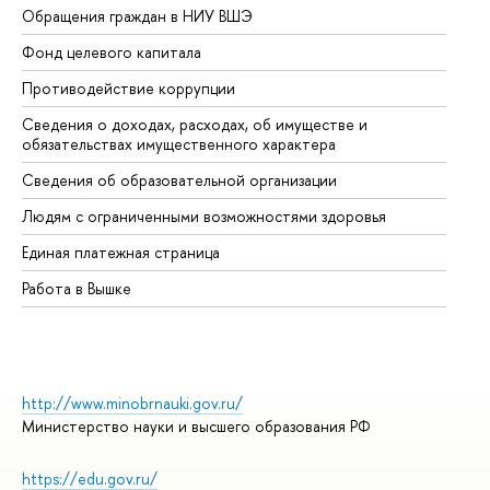
Обращения граждан в НИУ ВШЭ
Ас
Фонд целевого капитала
До
Противодействие коррупции
Це
Сведения о доходах, расходах, об имуществе и
Би
обязательствах имущественного характера
Об
Сведения об образовательной организации
Об
Людям с ограниченными возможностями здоровья
Единая платежная страница
Работа в Вышке
http://www.minobrnauki.gov.ru/
Министерство науки и высшего образования РФ
https://edu.gov.ru/