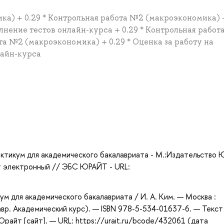
ка) + 0.29 * Контрольная работа №2 (макроэкономика) +
лнение тестов онлайн-курса + 0.29 * Контрольная работ
та №2 (макроэкономика) + 0.29 * Оценка за работу на
лайн-курса
а
икум для академического бакалавриата - М.:Издательство 
ст электронный // ЭБС ЮРАЙТ - URL:
ум для академического бакалавриата / И. А. Ким. — Москва :
вр. Академический курс). — ISBN 978-5-534-01637-6. — Текст 
айт [сайт]. — URL: https://urait.ru/bcode/432061 (дата