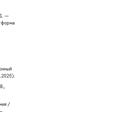
1. —
атформа
ронный
.2025).
В.,
ния /
 —