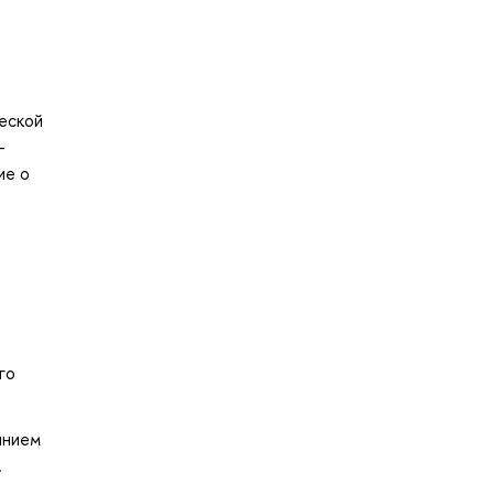
еской
-
ие о
го
янием
.