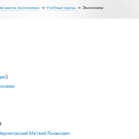
ая школа экономики»
Учебные курсы
Экономика
ции
)
номики
Э
Черниговский Матвей Романович