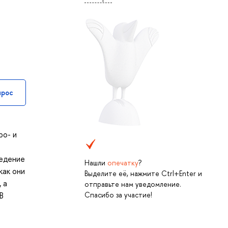
прос
ро- и
ведение
Нашли
опечатку
?
как они
Выделите её, нажмите Ctrl+Enter и
 а
отправьте нам уведомление.
Спасибо за участие!
В