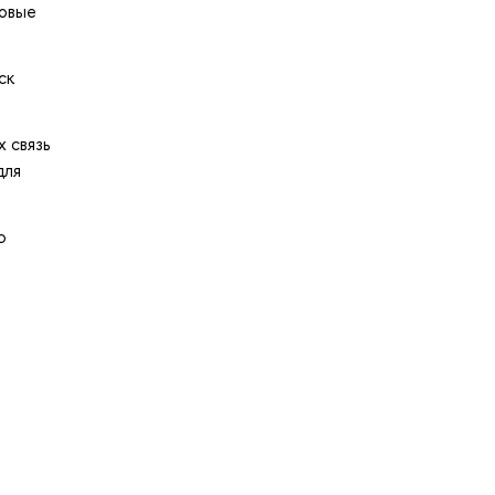
повые
ск
 связь
для
ю