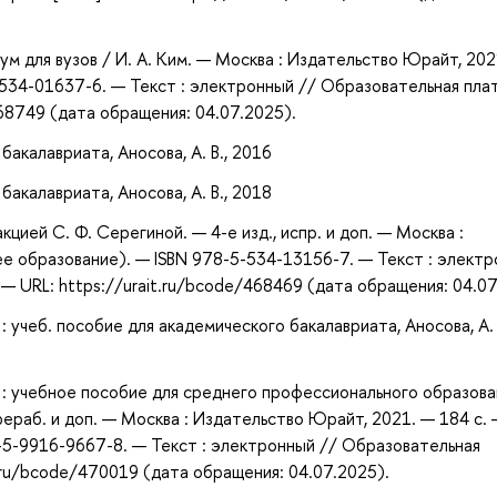
ум для вузов / И. А. Ким. — Москва : Издательство Юрайт, 202
-534-01637-6. — Текст : электронный // Образовательная пл
468749 (дата обращения: 04.07.2025).
акалавриата, Аносова, А. В., 2016
акалавриата, Аносова, А. В., 2018
цией С. Ф. Серегиной. — 4-е изд., испр. и доп. — Москва :
е образование). — ISBN 978-5-534-13156-7. — Текст : элект
 URL: https://urait.ru/bcode/468469 (дата обращения: 04.07
учеб. пособие для академического бакалавриата, Аносова, А. 
: учебное пособие для среднего профессионального образова
рераб. и доп. — Москва : Издательство Юрайт, 2021. — 184 с.
-5-9916-9667-8. — Текст : электронный // Образовательная
.ru/bcode/470019 (дата обращения: 04.07.2025).