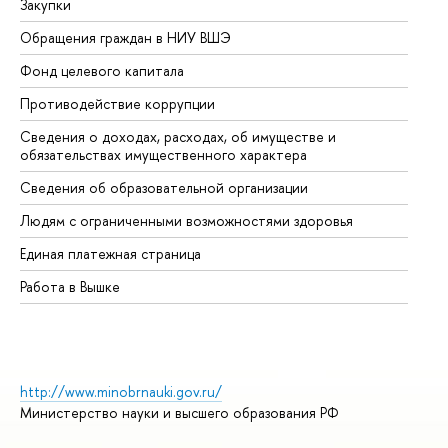
Закупки
Пр
Обращения граждан в НИУ ВШЭ
Ас
Фонд целевого капитала
До
Противодействие коррупции
Це
Сведения о доходах, расходах, об имуществе и
Би
обязательствах имущественного характера
Об
Сведения об образовательной организации
Об
Людям с ограниченными возможностями здоровья
Единая платежная страница
Работа в Вышке
http://www.minobrnauki.gov.ru/
Министерство науки и высшего образования РФ