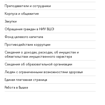
Преподаватели и сотрудники
Пр
Корпуса и общежития
Вы
Закупки
Пр
Обращения граждан в НИУ ВШЭ
Ас
Фонд целевого капитала
До
Противодействие коррупции
Це
Сведения о доходах, расходах, об имуществе и
Би
обязательствах имущественного характера
Об
Сведения об образовательной организации
Об
Людям с ограниченными возможностями здоровья
Единая платежная страница
Работа в Вышке