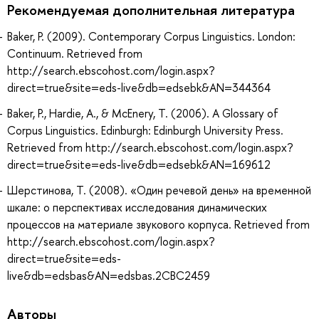
Рекомендуемая дополнительная литература
Baker, P. (2009). Contemporary Corpus Linguistics. London:
Continuum. Retrieved from
http://search.ebscohost.com/login.aspx?
direct=true&site=eds-live&db=edsebk&AN=344364
Baker, P., Hardie, A., & McEnery, T. (2006). A Glossary of
Corpus Linguistics. Edinburgh: Edinburgh University Press.
Retrieved from http://search.ebscohost.com/login.aspx?
direct=true&site=eds-live&db=edsebk&AN=169612
Шерстинова, Т. (2008). «Один речевой день» на временной
шкале: о перспективах исследования динамических
процессов на материале звукового корпуса. Retrieved from
http://search.ebscohost.com/login.aspx?
direct=true&site=eds-
live&db=edsbas&AN=edsbas.2CBC2459
Авторы