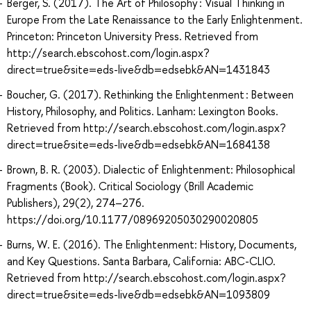
Berger, S. (2017). The Art of Philosophy : Visual Thinking in
Europe From the Late Renaissance to the Early Enlightenment.
Princeton: Princeton University Press. Retrieved from
http://search.ebscohost.com/login.aspx?
direct=true&site=eds-live&db=edsebk&AN=1431843
Boucher, G. (2017). Rethinking the Enlightenment : Between
History, Philosophy, and Politics. Lanham: Lexington Books.
Retrieved from http://search.ebscohost.com/login.aspx?
direct=true&site=eds-live&db=edsebk&AN=1684138
Brown, B. R. (2003). Dialectic of Enlightenment: Philosophical
Fragments (Book). Critical Sociology (Brill Academic
Publishers), 29(2), 274–276.
https://doi.org/10.1177/08969205030290020805
Burns, W. E. (2016). The Enlightenment: History, Documents,
and Key Questions. Santa Barbara, California: ABC-CLIO.
Retrieved from http://search.ebscohost.com/login.aspx?
direct=true&site=eds-live&db=edsebk&AN=1093809