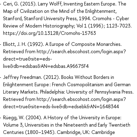
Ceri, G. (2015). Larry Wolff, Inventing Eastern Europe. The
Map of Civilization on the Mind of the Enlightenment,
Stanford, Stanford University Press, 1994. Cromohs - Cyber
Review of Modern Historiography; Vol 1 (1996) ; 1123-7023.
https://doi.org/10.13128/Cromohs-15763
Elliott, J. H. (1992). A Europe of Composite Monarchies.
Retrieved from http://search.ebscohost.com/login.aspx?
direct=true&site=eds-
live&db=edsbas&AN=edsbas.A96675F4
Jeffrey Freedman. (2012). Books Without Borders in
Enlightenment Europe : French Cosmopolitanism and German
Literary Markets. Philadelphia: University of Pennsylvania Press.
Retrieved from http://search.ebscohost.com/login.aspx?
direct=true&site=eds-live&db=edsebk&AN=1648344
Rüegg, W. (2004). A History of the University in Europe:
Volume 3, Universities in the Nineteenth and Early Twentieth
Centuries (1800–1945). Cambridge, UK: Cambridge