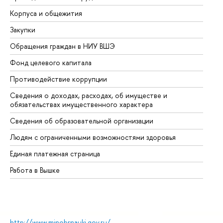
Корпуса и общежития
Вы
Закупки
Пр
Обращения граждан в НИУ ВШЭ
Ас
Фонд целевого капитала
До
Противодействие коррупции
Це
Сведения о доходах, расходах, об имуществе и
Би
обязательствах имущественного характера
Об
Сведения об образовательной организации
Об
Людям с ограниченными возможностями здоровья
Единая платежная страница
Работа в Вышке
http://www.minobrnauki.gov.ru/