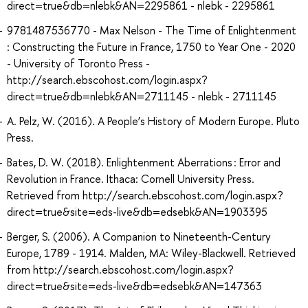
direct=true&db=nlebk&AN=2295861 - nlebk - 2295861
9781487536770 - Max Nelson - The Time of Enlightenment
: Constructing the Future in France, 1750 to Year One - 2020
- University of Toronto Press -
http://search.ebscohost.com/login.aspx?
direct=true&db=nlebk&AN=2711145 - nlebk - 2711145
A. Pelz, W. (2016). A People’s History of Modern Europe. Pluto
Press.
Bates, D. W. (2018). Enlightenment Aberrations : Error and
Revolution in France. Ithaca: Cornell University Press.
Retrieved from http://search.ebscohost.com/login.aspx?
direct=true&site=eds-live&db=edsebk&AN=1903395
Berger, S. (2006). A Companion to Nineteenth-Century
Europe, 1789 - 1914. Malden, MA: Wiley-Blackwell. Retrieved
from http://search.ebscohost.com/login.aspx?
direct=true&site=eds-live&db=edsebk&AN=147363